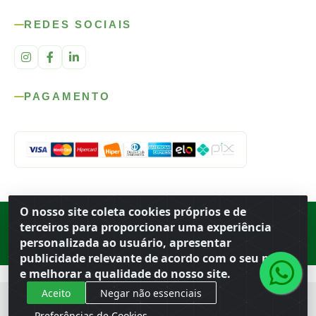
REDES SOCIAIS
PAGAMENTO
O nosso site coleta cookies próprios e de
Rod. SP-215, s/n, km 98 — Área Rural
·
Porto Ferreira
/
SP
·
BR
· CEP
terceiros para proporcionar uma experiência
13.669-899
· CNPJ 56.679.863/0001-91
personalizada ao usuário, apresentar
© 2026 Atacado Ideal
publicidade relevante de acordo com o seu perfil
e melhorar a qualidade do nosso site.
Aceito
Negar não essenciais
Preferências de Cookies