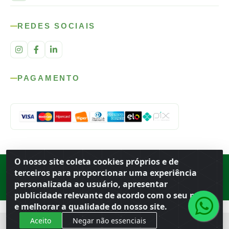
REDES SOCIAIS
PAGAMENTO
O nosso site coleta cookies próprios e de
Rod. SP-215, s/n, km 98 — Área Rural
·
Porto Ferreira
/
SP
·
BR
· CEP
terceiros para proporcionar uma experiência
13.669-899
· CNPJ 56.679.863/0001-91
personalizada ao usuário, apresentar
© 2026 Atacado Ideal
publicidade relevante de acordo com o seu perfil
e melhorar a qualidade do nosso site.
Aceito
Negar não essenciais