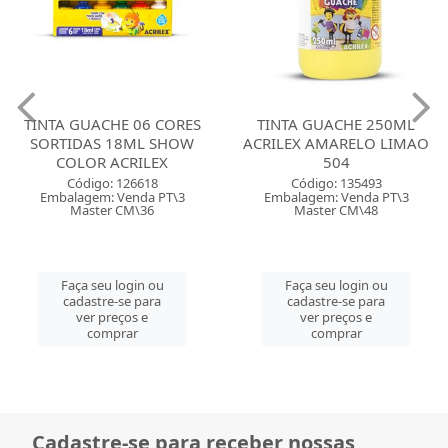
TINTA GUACHE 06 CORES
TINTA GUACHE 250ML
SORTIDAS 18ML SHOW
ACRILEX AMARELO LIMAO
COLOR ACRILEX
504
Código: 126618
Código: 135493
Embalagem: Venda PT\3
Embalagem: Venda PT\3
Master CM\36
Master CM\48
Faça seu login ou
Faça seu login ou
cadastre-se para
cadastre-se para
ver preços e
ver preços e
comprar
comprar
Cadastre-se para receber nossas