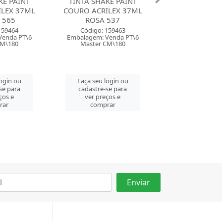
KE PAINT
TINTA SHAKE PAINT
TINTA SHAKE
LEX 37ML
COURO ACRILEX 37ML
COURO ACRILE
537
METALICO PRATA 533
METALICO OU
159463
Código: 159462
Código: 159
Venda PT\6
Embalagem: Venda PT\6
Embalagem: Ven
CM\180
Master CM\180
Master CM\
login ou
Faça seu login ou
Faça seu log
se para
cadastre-se para
cadastre-se 
ços e
ver preços e
ver preços
rar
comprar
comprar