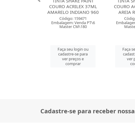
 SHAKE PAINT
TINTA SHAKE PAINT
TINTA S
ACRILEX 37ML
COURO ACRILEX 37ML
COURO AC
O INDIANO 960
AREIA ROSADA 85
VERDE 
digo: 159471
Código: 159469
Códig
gem: Venda PT\6
Embalagem: Venda PT\6
Embalagem
ster CM\180
Master CM\180
Maste
 seu login ou
Faça seu login ou
Faça se
astre-se para
cadastre-se para
cadast
er preços e
ver preços e
ver 
comprar
comprar
co
Cadastre-se para receber nossa