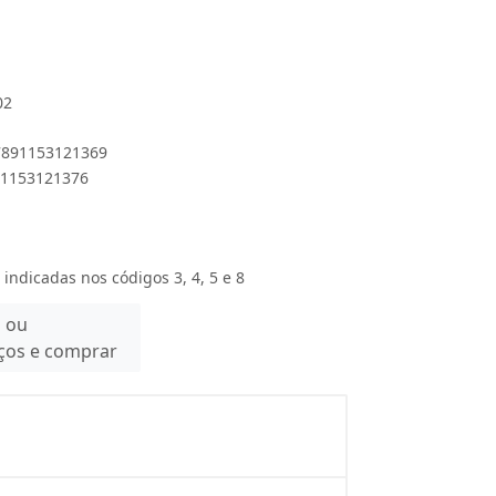
02
 7891153121369
891153121376
 indicadas nos códigos 3, 4, 5 e 8
n ou
eços e comprar