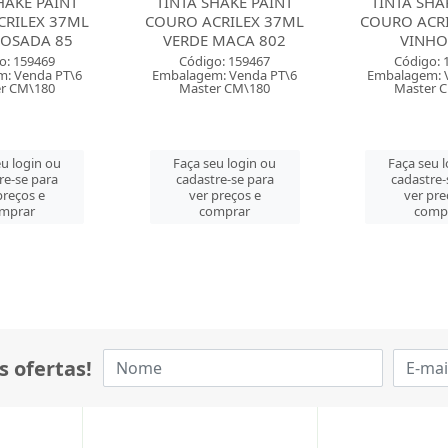
HAKE PAINT
TINTA SHAKE PAINT
TINTA SHA
RILEX 37ML
COURO ACRILEX 37ML
COURO ACRI
MACA 802
VINHO 565
ROSA 
o: 159467
Código: 159464
Código: 
: Venda PT\6
Embalagem: Venda PT\6
Embalagem: 
r CM\180
Master CM\180
Master 
u login ou
Faça seu login ou
Faça seu 
re-se para
cadastre-se para
cadastre-
preços e
ver preços e
ver pre
mprar
comprar
comp
s ofertas!