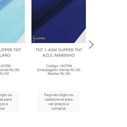
UPPER TNT
TNT 1.40M SUPPER TNT
TNT 1.40M SUP
ARINHO
BEGE
CINZA CL
163799
Código: 163801
Código: 163
enda RL\50
Embalagem: Venda RL\50
Embalagem: Ven
RL\50
Master RL\50
Master RL\
login ou
Faça seu login ou
Faça seu log
se para
cadastre-se para
cadastre-se 
ços e
ver preços e
ver preços
rar
comprar
comprar