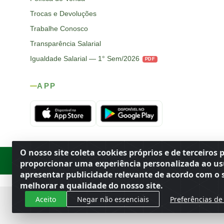
Trocas e Devoluções
Trabalhe Conosco
Transparência Salarial
Igualdade Salarial — 1° Sem/2026
PDF
APP
O nosso site coleta cookies próprios e de terceiros 
Rod. SP-215, s/n, km 98 — Área Rural
·
Porto Ferreira
/
SP
·
BR
· CEP
proporcionar uma experiência personalizada ao us
apresentar publicidade relevante de acordo com o s
melhorar a qualidade do nosso site.
Aceito
Negar não essenciais
Preferências de