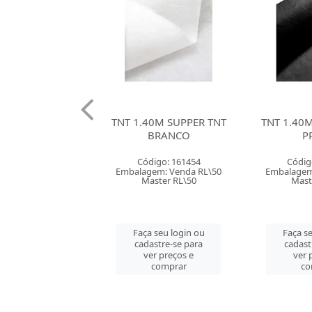
40M SUPPER TNT
TNT 1.40M SUPPER TNT
TNT 1.40
BRANCO
PRETO
AM
digo: 161454
Código: 161455
Códig
em: Venda RL\50
Embalagem: Venda RL\50
Embalagem
ster RL\50
Master RL\50
Mast
 seu login ou
Faça seu login ou
Faça se
astre-se para
cadastre-se para
cadast
er preços e
ver preços e
ver 
comprar
comprar
co