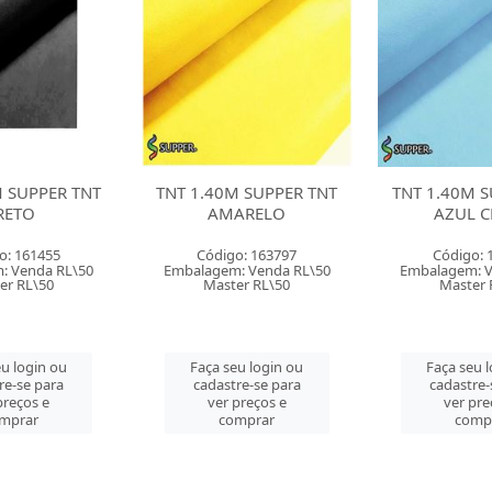
M SUPPER TNT
TNT 1.40M SUPPER TNT
TNT 1.40M S
ARELO
AZUL CLARO
AZUL M
o: 163797
Código: 163798
Código: 
: Venda RL\50
Embalagem: Venda RL\50
Embalagem: V
er RL\50
Master RL\50
Master 
u login ou
Faça seu login ou
Faça seu 
re-se para
cadastre-se para
cadastre-
preços e
ver preços e
ver pre
mprar
comprar
comp