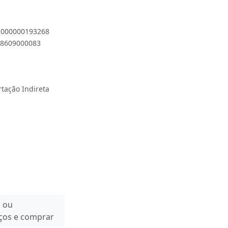
 1000000193268
908609000083
rtação Indireta
n ou
eços e comprar