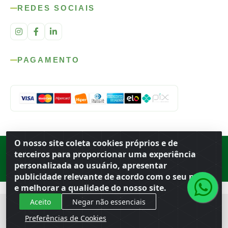
REDES SOCIAIS
PAGAMENTO
O nosso site coleta cookies próprios e de
Rod. SP-215, s/n, km 98 — Área Rural
·
Porto Ferreira
/
SP
·
BR
· CEP
terceiros para proporcionar uma experiência
13.669-899
· CNPJ 56.679.863/0001-91
personalizada ao usuário, apresentar
© 2026 Atacado Ideal
publicidade relevante de acordo com o seu perfil
e melhorar a qualidade do nosso site.
Aceito
Negar não essenciais
Preferências de Cookies