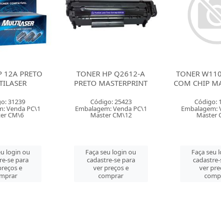
P Q2612-A
TONER W1105 A PRETO
TONER BROTH
ASTERPRINT
COM CHIP MASTERPRINT
PRETO MUL
o: 25423
Código: 163542
Código: 
: Venda PC\1
Embalagem: Venda PC\1
Embalagem: 
er CM\12
Master CM\12
Master 
u login ou
Faça seu login ou
Faça seu 
re-se para
cadastre-se para
cadastre-
preços e
ver preços e
ver pre
mprar
comprar
comp