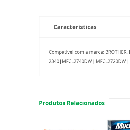
Características
Compativel com a marca: BROTHER. R
2340|MFC­L2740DW| MFC­L2720DW| 
Produtos Relacionados