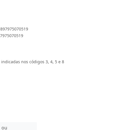
 7897975070519
897975070519
 indicadas nos códigos 3, 4, 5 e 8
n ou