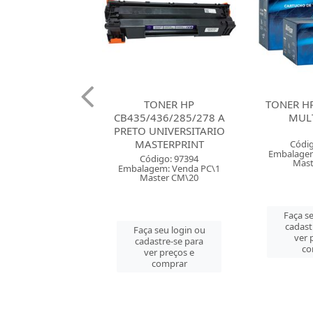
ONER HP
TONER HP 12A PRETO
TONER H
436/285/278 A
MULTILASER
PRETO M
UNIVERSITARIO
STERPRINT
Código: 31239
Códig
Embalagem: Venda PC\1
Embalagem
digo: 97394
Master CM\6
Mast
gem: Venda PC\1
ster CM\20
Faça seu login ou
Faça se
cadastre-se para
cadast
 seu login ou
ver preços e
ver 
astre-se para
comprar
co
er preços e
comprar