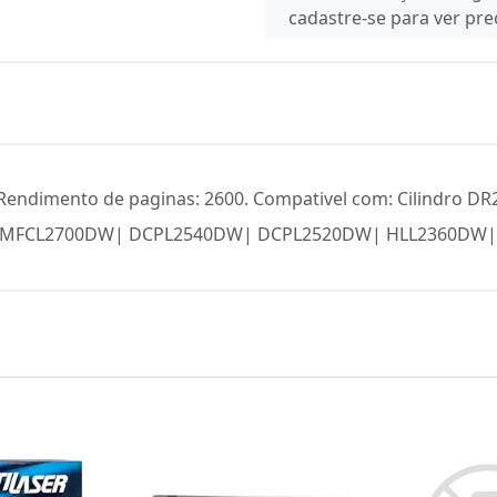
cadastre-se para ver pr
endimento de paginas: 2600. Compativel com: Cilindro DR­
MFC­L2700DW| DCP­L2540DW| DCP­L2520DW| HL­L2360DW| 