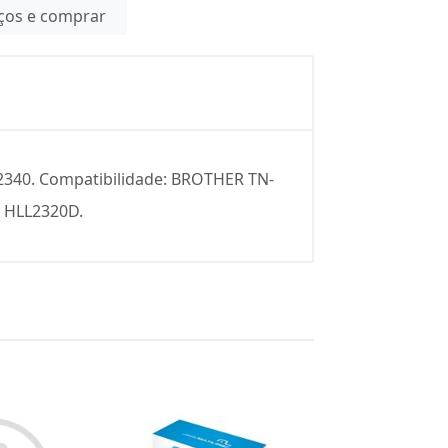
eços e comprar
2340. Compatibilidade: BROTHER TN­
HL­L2320D.