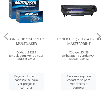
TONER HP 12A PRETO
TONER HP Q2612-A PRETO
MULTILASER
MASTERPRINT
Código: 31239
Código: 25423
Embalagem: Venda PC\1
Embalagem: Venda PC\1
Master CM\6
Master CM\12
Faça seu login ou
Faça seu login ou
cadastre-se para
cadastre-se para
ver preços e
ver preços e
comprar
comprar