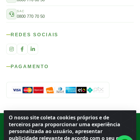
SAC
0800 770 70 50
REDES SOCIAIS
PAGAMENTO
O nosso site coleta cookies próprios e de
Rod. SP-215, s/n, km 98 — Área Rural
·
Porto Ferreira
/
SP
·
BR
· CEP
terceiros para proporcionar uma experiência
13.669-899
· CNPJ 56.679.863/0001-91
personalizada ao usuário, apresentar
© 2026 Atacado Ideal
publicidade relevante de acordo com o seu perfil