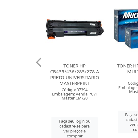
ONER HP
TONER HP 12A PRETO
TONER W1
436/285/278 A
MULTILASER
COM CHIP 
UNIVERSITARIO
STERPRINT
Código: 31239
Códig
Embalagem: Venda PC\1
Embalagem
digo: 97394
Master CM\6
Mast
gem: Venda PC\1
ster CM\20
Faça seu login ou
Faça se
cadastre-se para
cadast
 seu login ou
ver preços e
ver 
astre-se para
comprar
co
er preços e
comprar