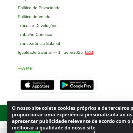
Política de Privacidade
Política de Venda
Trocas e Devoluções
Trabalhe Conosco
Transparência Salarial
Igualdade Salarial — 1° Sem/2026
PDF
APP
O nosso site coleta cookies próprios e de terceiros 
Rod. SP-215, s/n, km 98 — Área Rural
·
Porto Ferreira
/
SP
·
BR
· CEP
proporcionar uma experiência personalizada ao us
apresentar publicidade relevante de acordo com o s
melhorar a qualidade do nosso site.