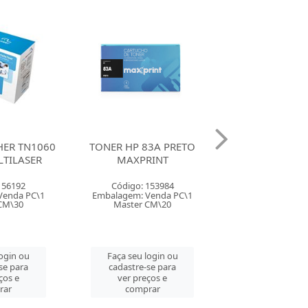
3A PRETO
TONER HP 85A PRETO
TONER BROTHE
RINT
MAXPRINT
PRETO MAX
153984
Código: 153983
Código: 153
Venda PC\1
Embalagem: Venda PC\1
Embalagem: Ven
CM\20
Master CM\20
Master PC
login ou
Faça seu login ou
Faça seu log
se para
cadastre-se para
cadastre-se 
ços e
ver preços e
ver preços
rar
comprar
comprar