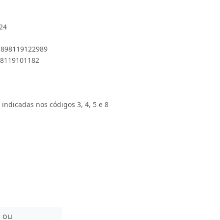
24
 7898119122989
898119101182
 indicadas nos códigos 3, 4, 5 e 8
n ou