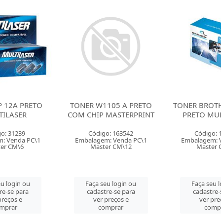
105 A PRETO
TONER BROTHER TN1060
TONER HP 8
MASTERPRINT
PRETO MULTILASER
MAXP
o: 163542
Código: 156192
Código: 
: Venda PC\1
Embalagem: Venda PC\1
Embalagem: 
er CM\12
Master CM\30
Master 
u login ou
Faça seu login ou
Faça seu 
re-se para
cadastre-se para
cadastre-
preços e
ver preços e
ver pre
mprar
comprar
comp