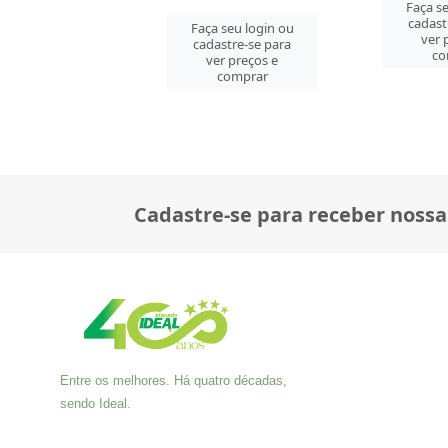
Faça seu login ou
Faça se
cadastre-se para
cadast
 seu login ou
ver preços e
ver 
astre-se para
comprar
co
er preços e
comprar
Cadastre-se para receber nossa
Entre os melhores. Há quatro décadas,
sendo Ideal.