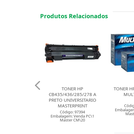
Produtos Relacionados
ONER HP
TONER HP 12A PRETO
TONER H
436/285/278 A
MULTILASER
PRETO M
UNIVERSITARIO
STERPRINT
Código: 31239
Códig
Embalagem: Venda PC\1
Embalagem
digo: 97394
Master CM\6
Mast
gem: Venda PC\1
ster CM\20