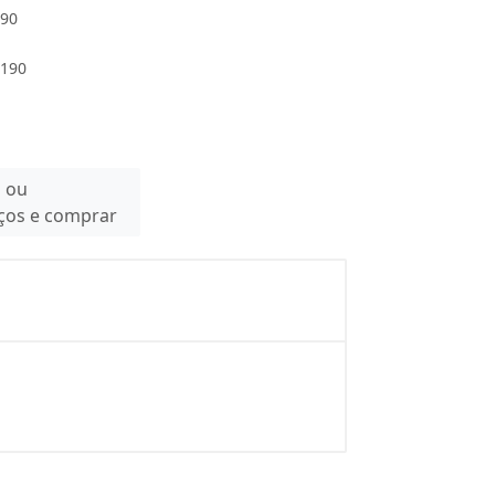
190
0190
n ou
eços e comprar