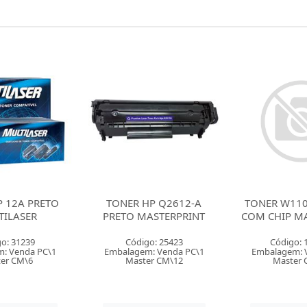
P Q2612-A
TONER W1105 A PRETO
TONER BROTH
ASTERPRINT
COM CHIP MASTERPRINT
PRETO MUL
o: 25423
Código: 163542
Código: 
: Venda PC\1
Embalagem: Venda PC\1
Embalagem: 
er CM\12
Master CM\12
Master 