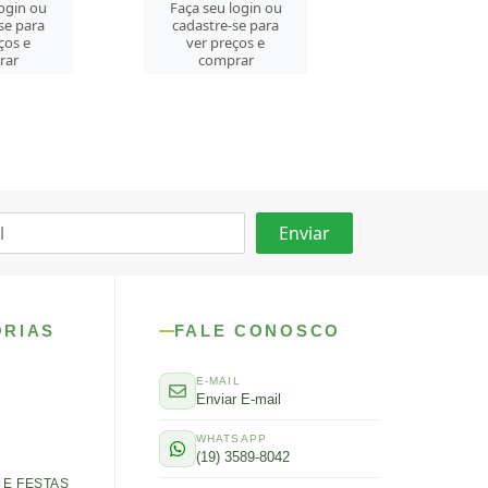
login ou
Faça seu login ou
Faça seu log
se para
cadastre-se para
cadastre-se 
ços e
ver preços e
ver preços
rar
comprar
comprar
ORIAS
FALE CONOSCO
E-MAIL
Enviar E-mail
WHATSAPP
(19) 3589-8042
E FESTAS