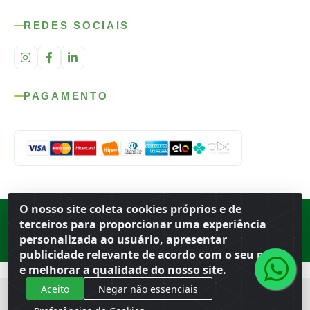
REDES SOCIAIS
PAGAMENTO
O nosso site coleta cookies próprios e de
Rod. SP-215, s/n, km 98 — Área Rural
·
Porto Ferreira
/
SP
·
BR
· CEP
terceiros para proporcionar uma experiência
13.669-899
· CNPJ 56.679.863/0001-91
personalizada ao usuário, apresentar
© 2026 Atacado Ideal
publicidade relevante de acordo com o seu perfil
e melhorar a qualidade do nosso site.
Aceito
Negar não essenciais