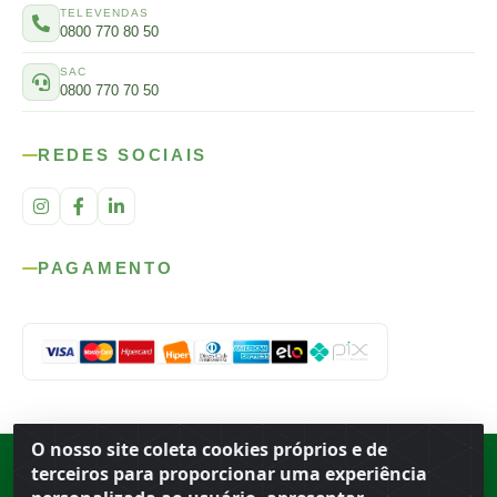
TELEVENDAS
0800 770 80 50
SAC
0800 770 70 50
REDES SOCIAIS
PAGAMENTO
O nosso site coleta cookies próprios e de
Rod. SP-215, s/n, km 98 — Área Rural
·
Porto Ferreira
/
SP
·
BR
· CEP
terceiros para proporcionar uma experiência
13.669-899
· CNPJ 56.679.863/0001-91