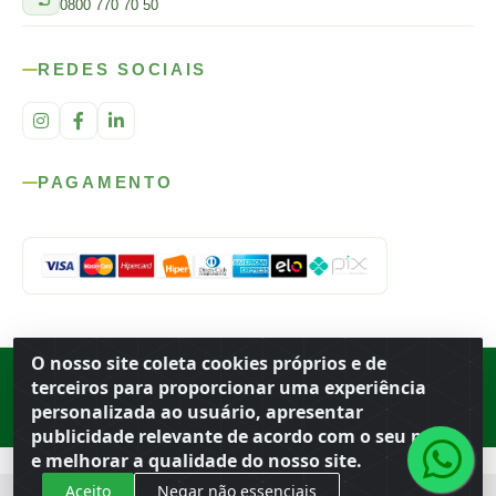
0800 770 70 50
REDES SOCIAIS
PAGAMENTO
O nosso site coleta cookies próprios e de
Rod. SP-215, s/n, km 98 — Área Rural
·
Porto Ferreira
/
SP
·
BR
· CEP
terceiros para proporcionar uma experiência
13.669-899
· CNPJ 56.679.863/0001-91
personalizada ao usuário, apresentar
© 2026 Atacado Ideal
publicidade relevante de acordo com o seu perfil
e melhorar a qualidade do nosso site.
Aceito
Negar não essenciais