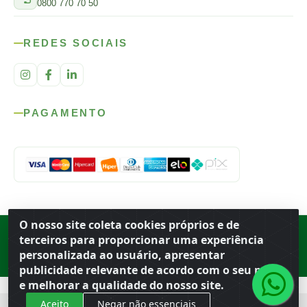
0800 770 70 50
REDES SOCIAIS
PAGAMENTO
O nosso site coleta cookies próprios e de
Rod. SP-215, s/n, km 98 — Área Rural
·
Porto Ferreira
/
SP
·
BR
· CEP
terceiros para proporcionar uma experiência
13.669-899
· CNPJ 56.679.863/0001-91
personalizada ao usuário, apresentar
© 2026 Atacado Ideal
publicidade relevante de acordo com o seu perfil
e melhorar a qualidade do nosso site.
Aceito
Negar não essenciais