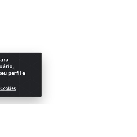
para
uário,
eu perfil e
 Cookies