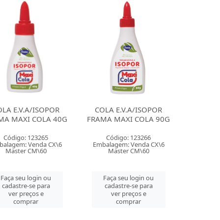
OLA E.V.A/ISOPOR
COLA E.V.A/ISOPOR
MA MAXI COLA 40G
FRAMA MAXI COLA 90G
Código: 123265
Código: 123266
balagem: Venda CX\6
Embalagem: Venda CX\6
Master CM\60
Master CM\60
Faça seu login ou
Faça seu login ou
cadastre-se para
cadastre-se para
ver preços e
ver preços e
comprar
comprar