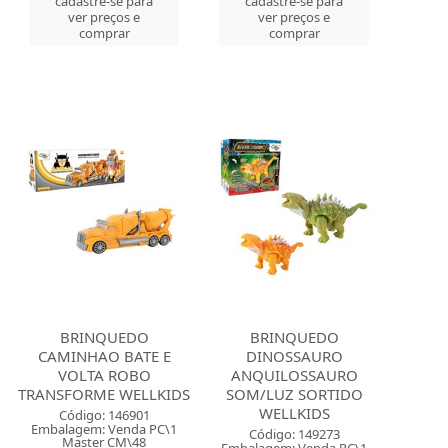
cadastre-se para
cadastre-se para
ver preços e
ver preços e
comprar
comprar
BRINQUEDO
BRINQUEDO
CAMINHAO BATE E
DINOSSAURO
VOLTA ROBO
ANQUILOSSAURO
TRANSFORME WELLKIDS
SOM/LUZ SORTIDO
WELLKIDS
Código: 146901
Embalagem: Venda PC\1
Código: 149273
Master CM\48