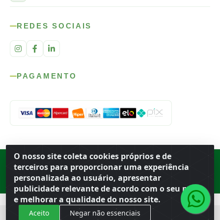
REDES SOCIAIS
PAGAMENTO
O nosso site coleta cookies próprios e de
Rod. SP-215, s/n, km 98 — Área Rural
·
Porto Ferreira
/
SP
·
BR
· CEP
terceiros para proporcionar uma experiência
13.669-899
· CNPJ 56.679.863/0001-91
personalizada ao usuário, apresentar
© 2026 Atacado Ideal
publicidade relevante de acordo com o seu perfil
e melhorar a qualidade do nosso site.
Aceito
Negar não essenciais