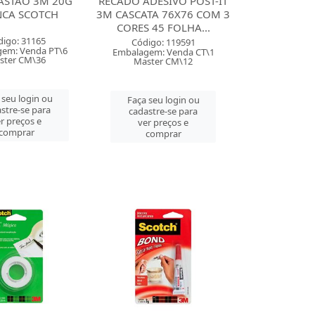
ASTAO 3M 20G
RECADO ADESIVO POST-IT
NCA SCOTCH
3M CASCATA 76X76 COM 3
CORES 45 FOLHA...
digo: 31165
Código: 119591
em: Venda PT\6
Embalagem: Venda CT\1
ster CM\36
Master CM\12
 seu login ou
Faça seu login ou
stre-se para
cadastre-se para
r preços e
ver preços e
comprar
comprar