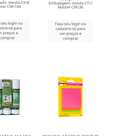
em: Venda CX\8
Embalagem: Venda CT\1
ter CM\144
Master CM\36
 seu login ou
Faça seu login ou
stre-se para
cadastre-se para
r preços e
ver preços e
comprar
comprar