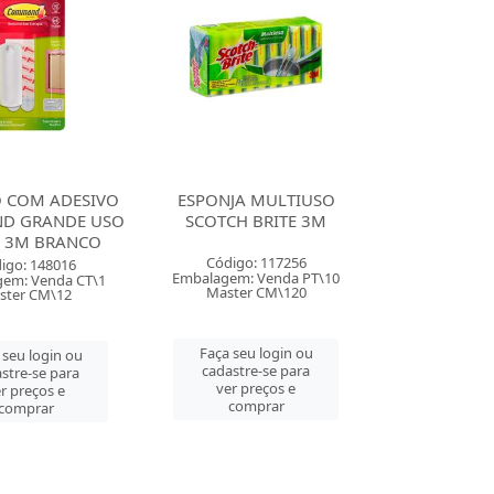
 COM ADESIVO
ESPONJA MULTIUSO
D GRANDE USO
SCOTCH BRITE 3M
L 3M BRANCO
Código: 117256
igo: 148016
Embalagem: Venda PT\10
em: Venda CT\1
Master CM\120
ster CM\12
Faça seu login ou
 seu login ou
cadastre-se para
stre-se para
ver preços e
r preços e
comprar
comprar