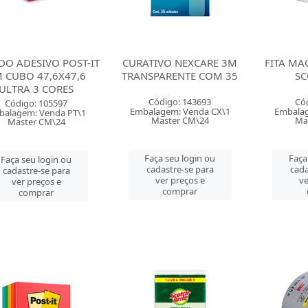
DO ADESIVO POST-IT
CURATIVO NEXCARE 3M
FITA MA
 CUBO 47,6X47,6
TRANSPARENTE COM 35
SC
ULTRA 3 CORES
Código: 143693
Có
Código: 105597
Embalagem: Venda CX\1
Embalag
balagem: Venda PT\1
Master CM\24
Ma
Master CM\24
Faça seu login ou
Faça
Faça seu login ou
cadastre-se para
cada
cadastre-se para
ver preços e
ve
ver preços e
comprar
comprar