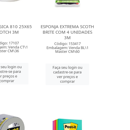
GICA 810 25X65
ESPONJA EXTREMA SCOTH
OTCH 3M
BRITE COM 4 UNIDADES
3M
digo: 17107
Código: 153417
em: Venda CT\1
Embalagem: Venda BL\1
ster CM\36
Master CM\60
 seu login ou
Faça seu login ou
stre-se para
cadastre-se para
r preços e
ver preços e
comprar
comprar