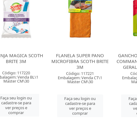
NJA MAGICA SCOTH
FLANELA SUPER PANO
GANCHO
BRITE 3M
MICROFIBRA SCOTH BRITE
COMMAN
3M
GERA
Código: 117220
Código: 117221
Cód
balagem: Venda BL\1
Embalagem: Venda CT\1
Embalag
Master CM\30
Master CM\30
Ma
Faça seu login ou
Faça seu login ou
Faça
cadastre-se para
cadastre-se para
cada
ver preços e
ver preços e
ve
comprar
comprar