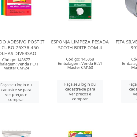
DO ADESIVO POST-IT
ESPONJA LIMPEZA PESADA
FITA SILV
 CUBO 76X76 450
SCOTH BRITE COM 4
39
OLHAS DIVERSAO
Código: 145868
Có
Código: 143677
Embalagem: Venda BL\1
Embalag
balagem: Venda PC\1
Master CM\60
Ma
Master CM\24
Faça seu login ou
Faça
Faça seu login ou
cadastre-se para
cada
cadastre-se para
ver preços e
ve
ver preços e
comprar
comprar