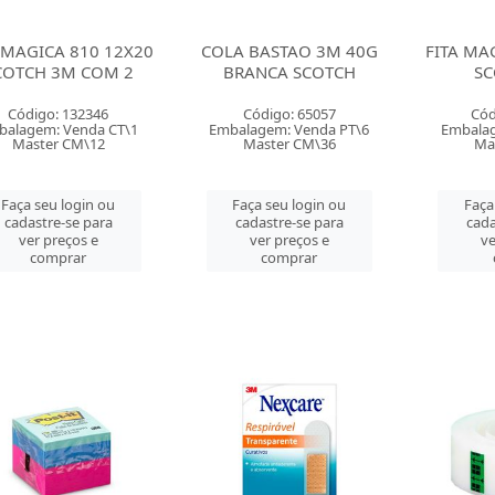
 MAGICA 810 12X20
COLA BASTAO 3M 40G
FITA MA
COTCH 3M COM 2
BRANCA SCOTCH
SC
Código: 132346
Código: 65057
Cód
balagem: Venda CT\1
Embalagem: Venda PT\6
Embalag
Master CM\12
Master CM\36
Ma
Faça seu login ou
Faça seu login ou
Faça
cadastre-se para
cadastre-se para
cada
ver preços e
ver preços e
ve
comprar
comprar