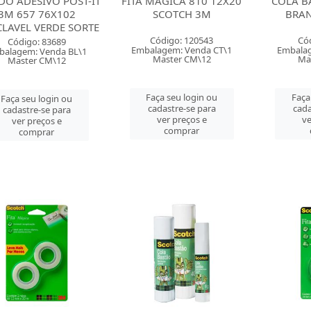
DO ADESIVO POST-IT
FITA MAGICA 810 12X20
COLA B
3M 657 76X102
SCOTCH 3M
BRA
CLAVEL VERDE SORTE
Código: 120543
Có
Código: 83689
Embalagem: Venda CT\1
Embalag
balagem: Venda BL\1
Master CM\12
Ma
Master CM\12
Faça seu login ou
Faça
Faça seu login ou
cadastre-se para
cada
cadastre-se para
ver preços e
ve
ver preços e
comprar
comprar