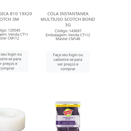
GICA 810 19X20
COLA INSTANTANEA
OTCH 3M
MULTIUSO SCOTCH BOND
3G
igo: 120545
Código: 143697
em: Venda CT\1
Embalagem: Venda CT\12
ster CM\12
Master CM\48
 seu login ou
Faça seu login ou
stre-se para
cadastre-se para
r preços e
ver preços e
comprar
comprar