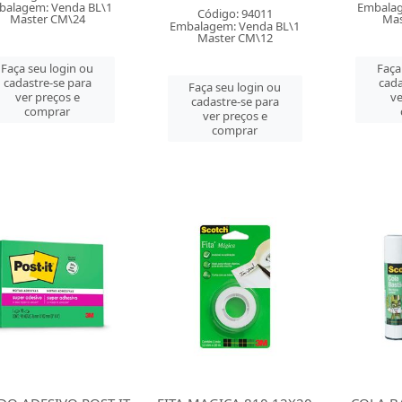
balagem: Venda BL\1
Embalag
Código: 94011
Master CM\24
Mas
Embalagem: Venda BL\1
Master CM\12
Faça seu login ou
Faça
cadastre-se para
cada
Faça seu login ou
ver preços e
ve
cadastre-se para
comprar
ver preços e
comprar