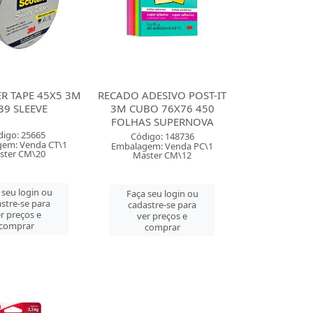
ER TAPE 45X5 3M
RECADO ADESIVO POST-IT
39 SLEEVE
3M CUBO 76X76 450
FOLHAS SUPERNOVA
digo: 25665
Código: 148736
em: Venda CT\1
Embalagem: Venda PC\1
ster CM\20
Master CM\12
 seu login ou
Faça seu login ou
stre-se para
cadastre-se para
r preços e
ver preços e
comprar
comprar