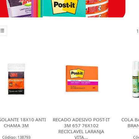
1
ISOLANTE 18X10 ANTI
RECADO ADESIVO POST-IT
COLA B
CHAMA 3M
3M 657 76X102
BRA
RECICLAVEL LARANJA
VITA...
Código: 138793
Có