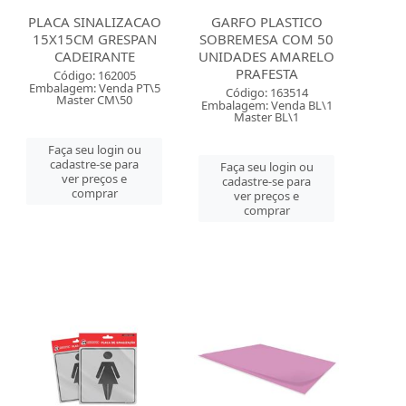
PLACA SINALIZACAO
GARFO PLASTICO
15X15CM GRESPAN
SOBREMESA COM 50
CADEIRANTE
UNIDADES AMARELO
PRAFESTA
Código: 162005
Embalagem: Venda PT\5
Código: 163514
Master CM\50
Embalagem: Venda BL\1
Master BL\1
Faça seu login ou
cadastre-se para
Faça seu login ou
ver preços e
cadastre-se para
comprar
ver preços e
comprar