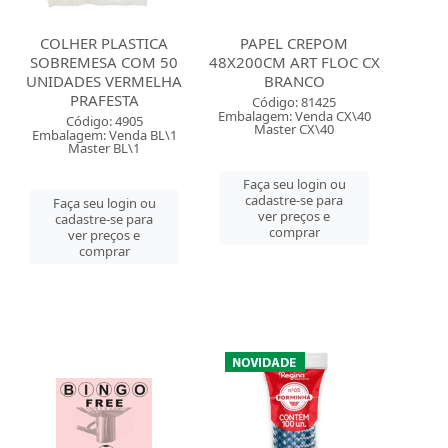
COLHER PLASTICA
PAPEL CREPOM
SOBREMESA COM 50
48X200CM ART FLOC CX
UNIDADES VERMELHA
BRANCO
PRAFESTA
Código: 81425
Embalagem: Venda CX\40
Código: 4905
Master CX\40
Embalagem: Venda BL\1
Master BL\1
Faça seu login ou
cadastre-se para
Faça seu login ou
ver preços e
cadastre-se para
comprar
ver preços e
comprar