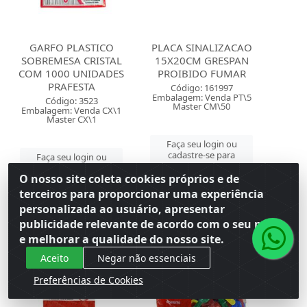
GARFO PLASTICO
PLACA SINALIZACAO
SOBREMESA CRISTAL
15X20CM GRESPAN
COM 1000 UNIDADES
PROIBIDO FUMAR
PRAFESTA
Código: 161997
Embalagem: Venda PT\5
Código: 3523
Master CM\50
Embalagem: Venda CX\1
Master CX\1
Faça seu login ou
cadastre-se para
Faça seu login ou
ver preços e
cadastre-se para
comprar
O nosso site coleta cookies próprios e de
ver preços e
comprar
terceiros para proporcionar uma experiência
personalizada ao usuário, apresentar
publicidade relevante de acordo com o seu perfil
e melhorar a qualidade do nosso site.
Aceito
Negar não essenciais
Preferências de Cookies