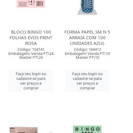
BLOCO BINGO 100
FORMA PAPEL SM N 5
FOLHAS EVOS PRINT
ARRAIA COM 100
ROSA
UNIDADES AZUL
Código: 154141
Código: 164412
Embalagem: Venda PT\24
Embalagem: Venda PT\10
Master PT\24
Master PT\10
Faça seu login ou
Faça seu login ou
cadastre-se para
cadastre-se para
ver preços e
ver preços e
comprar
comprar