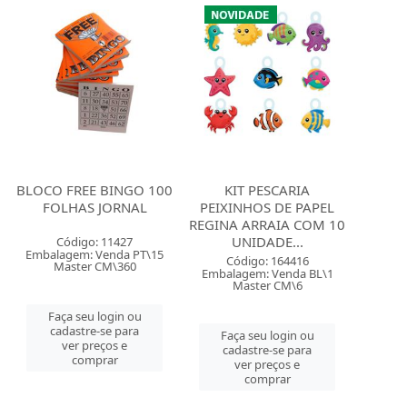
BLOCO FREE BINGO 100
KIT PESCARIA
FOLHAS JORNAL
PEIXINHOS DE PAPEL
REGINA ARRAIA COM 10
UNIDADE...
Código: 11427
Embalagem: Venda PT\15
Código: 164416
Master CM\360
Embalagem: Venda BL\1
Master CM\6
Faça seu login ou
cadastre-se para
Faça seu login ou
ver preços e
cadastre-se para
comprar
ver preços e
comprar