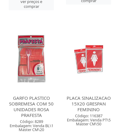
comprar
ver preços e
comprar
GARFO PLASTICO
PLACA SINALIZACAO
SOBREMESA COM 50
15X20 GRESPAN
UNIDADES ROSA
FEMININO
PRAFESTA
Código: 116387
Embalagem: Venda PT\5
Código: 8289
Master CM\50
Embalagem: Venda BL\1
Master CM\20