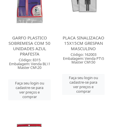
GARFO PLASTICO
PLACA SINALIZACAO
SOBREMESA COM 50
15X15CM GRESPAN
UNIDADES AZUL
MASCULINO
PRAFESTA
Código: 162003
Embalagem: Venda PT\5
Código: 8315
Master CM\50
Embalagem: Venda BL\1
Master CM\20
Faça seu login ou
cadastre-se para
Faça seu login ou
ver preços e
cadastre-se para
comprar
ver preços e
comprar