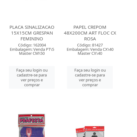
PLACA SINALIZACAO
PAPEL CREPOM
15X15CM GRESPAN
48X200CM ART FLOC CX
FEMININO
ROSA
Código: 162004
Código: 81427
Embalagem: Venda PT\5
Embalagem: Venda CX\40
Master CM\50
Master CX\40
Faça seu login ou
Faça seu login ou
cadastre-se para
cadastre-se para
ver preços e
ver preços e
comprar
comprar