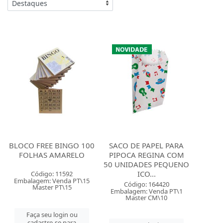
BLOCO FREE BINGO 100
SACO DE PAPEL PARA
FOLHAS AMARELO
PIPOCA REGINA COM
50 UNIDADES PEQUENO
ICO...
Código: 11592
Embalagem: Venda PT\15
Código: 164420
Master PT\15
Embalagem: Venda PT\1
Master CM\10
Faça seu login ou
cadastre-se para