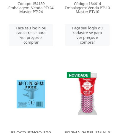
Código: 154139
Código: 164414
Embalagem: Venda PT\24
Embalagem: Venda PT\10
Master PT\24
Master PT\10
Faça seu login ou
Faça seu login ou
cadastre-se para
cadastre-se para
ver preços e
ver preços e
comprar
comprar
BLOCO BINGO 100
FORMA PAPEL SM N 5