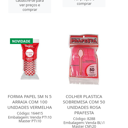
cadastre-se para
comprar
ver preços e
comprar
FORMA PAPEL SM N 5
COLHER PLASTICA
ARRAIA COM 100
SOBREMESA COM 50
UNIDADES VERMELHA
UNIDADES ROSA
PRAFESTA
Código: 164415
Embalagem: Venda PT\10
Código: 8288
Master PT\10
Embalagem: Venda BL\1
Master CM\20