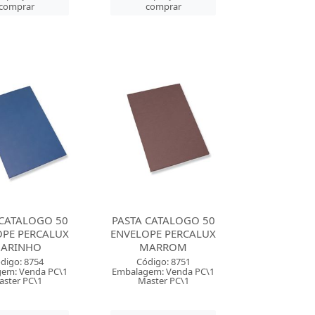
comprar
comprar
 CATALOGO 50
PASTA CATALOGO 50
OPE PERCALUX
ENVELOPE PERCALUX
ARINHO
MARROM
digo: 8754
Código: 8751
em: Venda PC\1
Embalagem: Venda PC\1
ster PC\1
Master PC\1