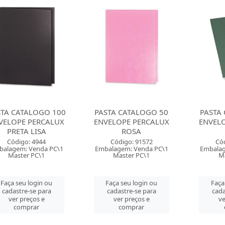
STA CATALOGO 100
PASTA CATALOGO 50
PASTA
VELOPE PERCALUX
ENVELOPE PERCALUX
ENVEL
PRETA LISA
ROSA
Código: 4944
Código: 91572
Có
balagem: Venda PC\1
Embalagem: Venda PC\1
Embalag
Master PC\1
Master PC\1
Ma
Faça seu login ou
Faça seu login ou
Faça
cadastre-se para
cadastre-se para
cada
ver preços e
ver preços e
ve
comprar
comprar