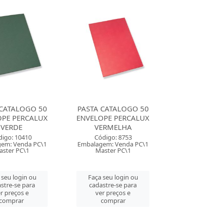
 CATALOGO 50
PASTA CATALOGO 50
OPE PERCALUX
ENVELOPE PERCALUX
VERDE
VERMELHA
digo: 10410
Código: 8753
em: Venda PC\1
Embalagem: Venda PC\1
ster PC\1
Master PC\1
 seu login ou
Faça seu login ou
stre-se para
cadastre-se para
r preços e
ver preços e
comprar
comprar