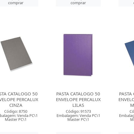
comprar
comprar
STA CATALOGO 50
PASTA CATALOGO 50
PASTA
VELOPE PERCALUX
ENVELOPE PERCALUX
ENVEL
CINZA
LILAS
M
Código: 8750
Código: 91573
Có
balagem: Venda PC\1
Embalagem: Venda PC\1
Embalag
Master PC\1
Master PC\1
Ma