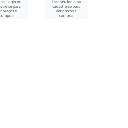
 seu login ou
Faça seu login ou
stre-se para
cadastre-se para
r preços e
ver preços e
comprar
comprar