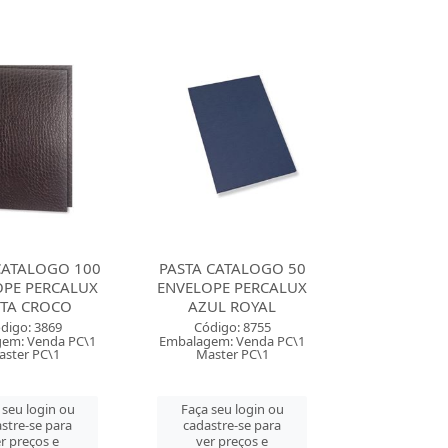
CATALOGO 100
PASTA CATALOGO 50
OPE PERCALUX
ENVELOPE PERCALUX
ETA CROCO
AZUL ROYAL
digo: 3869
Código: 8755
em: Venda PC\1
Embalagem: Venda PC\1
ster PC\1
Master PC\1
 seu login ou
Faça seu login ou
stre-se para
cadastre-se para
r preços e
ver preços e