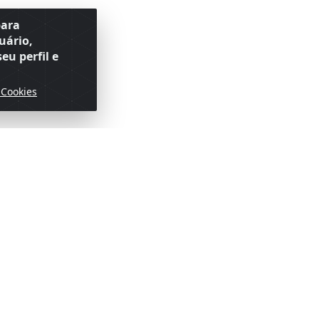
para
uário,
eu perfil e
 Cookies