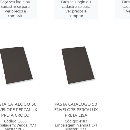
Faça seu login ou
Faça seu login ou
Faça
cadastre-se para
cadastre-se para
cada
ver preços e
ver preços e
ve
comprar
comprar
STA CATALOGO 50
PASTA CATALOGO 50
VELOPE PERCALUX
ENVELOPE PERCALUX
PRETA CROCO
PRETA LISA
Código: 3868
Código: 4187
balagem: Venda PC\1
Embalagem: Venda PC\1
Master PC\1
Master PC\1