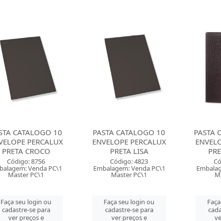
STA CATALOGO 10
PASTA CATALOGO 10
PASTA 
VELOPE PERCALUX
ENVELOPE PERCALUX
ENVEL
PRETA CROCO
PRETA LISA
PR
Código: 8756
Código: 4823
Có
balagem: Venda PC\1
Embalagem: Venda PC\1
Embalag
Master PC\1
Master PC\1
Ma
Faça seu login ou
Faça seu login ou
Faça
cadastre-se para
cadastre-se para
cada
ver preços e
ver preços e
ve