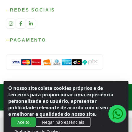
REDES SOCIAIS
PAGAMENTO
O nosso site coleta cookies próprios e de
Rod. SP-215, s/n, km 98 — Área Rural
·
Porto Ferreira
/
SP
·
BR
· CEP
terceiros para proporcionar uma experiência
13.669-899
· CNPJ 56.679.863/0001-91
personalizada ao usuário, apresentar
© 2026 Atacado Ideal
publicidade relevante de acordo com o seu perfil
e melhorar a qualidade do nosso site.
Aceito
Negar não essenciais
Preferências de Cookies