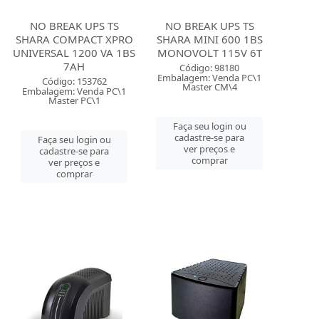
NO BREAK UPS TS
NO BREAK UPS TS
SHARA COMPACT XPRO
SHARA MINI 600 1BS
UNIVERSAL 1200 VA 1BS
MONOVOLT 115V 6T
7AH
Código: 98180
Embalagem: Venda PC\1
Código: 153762
Master CM\4
Embalagem: Venda PC\1
Master PC\1
Faça seu login ou
cadastre-se para
Faça seu login ou
ver preços e
cadastre-se para
comprar
ver preços e
comprar