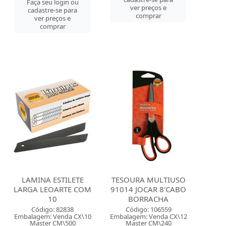
Faça seu login ou
ver preços e
cadastre-se para
comprar
ver preços e
comprar
LAMINA ESTILETE
TESOURA MULTIUSO
LARGA LEOARTE COM
91014 JOCAR 8'CABO
10
BORRACHA
Código: 82838
Código: 106559
Embalagem: Venda CX\10
Embalagem: Venda CX\12
Master CM\500
Master CM\240