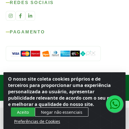
REDES SOCIAIS
PAGAMENTO
O nosso site coleta cookies próprios e de
Rod. SP-215, s/n, km 98 — Área Rural
·
Porto Ferreira
/
SP
·
BR
· CEP
terceiros para proporcionar uma experiência
13.669-899
· CNPJ 56.679.863/0001-91
personalizada ao usuário, apresentar
© 2026 Atacado Ideal
publicidade relevante de acordo com o seu perfil
e melhorar a qualidade do nosso site.
Aceito
Negar não essenciais
Preferências de Cookies