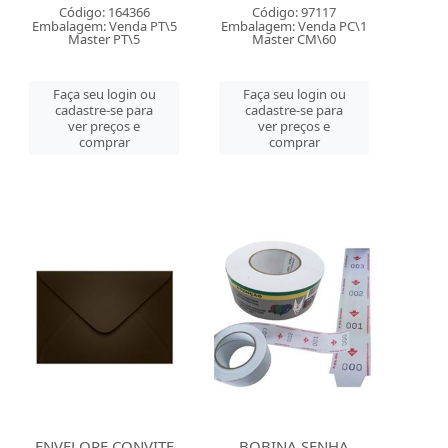
Código: 164366
Código: 97117
Embalagem: Venda PT\5
Embalagem: Venda PC\1
Master PT\5
Master CM\60
Faça seu login ou
Faça seu login ou
cadastre-se para
cadastre-se para
ver preços e
ver preços e
comprar
comprar
ENVELOPE CONVITE
BOBINA SENHA