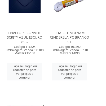
ENVELOPE CONVITE
FITA CETIM 07MM
SCRITY AZUL ESCURO
CINDERELA PC BRANCO
80G
01
Código: 116824
Código: 163490
Embalagem: Venda CX\100
Embalagem: Venda PC\10
Master CX\100
Master CM\90
Faça seu login ou
Faça seu login ou
cadastre-se para
cadastre-se para
ver preços e
ver preços e
comprar
comprar