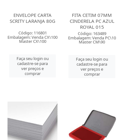
ENVELOPE CARTA
FITA CETIM 07MM
SCRITY LARANJA 80G
CINDERELA PC AZUL
ROYAL 015
Código: 116801
Código: 163489
Embalagem: Venda CX\100
Embalagem: Venda PC\10
Master CX\100
Master CM\90
Faça seu login ou
Faça seu login ou
cadastre-se para
cadastre-se para
ver preços e
ver preços e
comprar
comprar