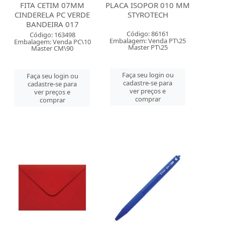
FITA CETIM 07MM
PLACA ISOPOR 010 MM
CINDERELA PC VERDE
STYROTECH
BANDEIRA 017
Código: 86161
Código: 163498
Embalagem: Venda PT\25
Embalagem: Venda PC\10
Master PT\25
Master CM\90
Faça seu login ou
Faça seu login ou
cadastre-se para
cadastre-se para
ver preços e
ver preços e
comprar
comprar