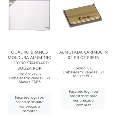
QUADRO BRANCO
ALMOFADA CARIMBO N
MOLDURA ALUMINIO
02 PILOT PRETA
120X90 STANDARD
SOUZA POP
Código: 875
Embalagem: Venda PC\1
Código: 71289
Master PC\1
Embalagem: Venda PC\1
Master CM\6
Faça seu login ou
cadastre-se para
Faça seu login ou
ver preços e
cadastre-se para
comprar
ver preços e
comprar