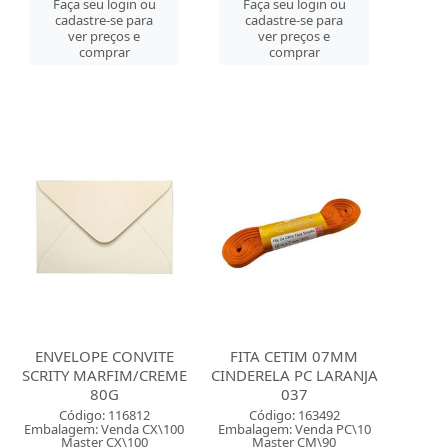
Faça seu login ou
Faça seu login ou
cadastre-se para
cadastre-se para
ver preços e
ver preços e
comprar
comprar
ENVELOPE CONVITE
FITA CETIM 07MM
SCRITY MARFIM/CREME
CINDERELA PC LARANJA
80G
037
Código: 116812
Código: 163492
Embalagem: Venda CX\100
Embalagem: Venda PC\10
Master CX\100
Master CM\90