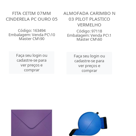
FITA CETIM 07MM
ALMOFADA CARIMBO N
CINDERELA PC OURO 05
03 PILOT PLASTICO
VERMELHO
Código: 163494
Código: 97118
Embalagem: Venda PC\10
Embalagem: Venda PC\1
Master CM\90
Master CM\60
Faça seu login ou
Faça seu login ou
cadastre-se para
cadastre-se para
ver preços e
ver preços e
comprar
comprar