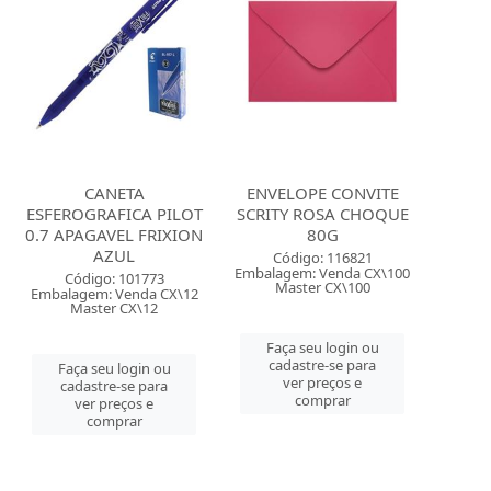
CANETA
ENVELOPE CONVITE
ESFEROGRAFICA PILOT
SCRITY ROSA CHOQUE
0.7 APAGAVEL FRIXION
80G
AZUL
Código: 116821
Embalagem: Venda CX\100
Código: 101773
Master CX\100
Embalagem: Venda CX\12
Master CX\12
Faça seu login ou
cadastre-se para
Faça seu login ou
ver preços e
cadastre-se para
comprar
ver preços e
comprar