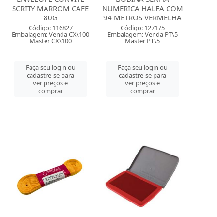
SCRITY MARROM CAFE
NUMERICA HALFA COM
80G
94 METROS VERMELHA
Código: 116827
Código: 127175
Embalagem: Venda CX\100
Embalagem: Venda PT\5
Master CX\100
Master PT\5
Faça seu login ou
Faça seu login ou
cadastre-se para
cadastre-se para
ver preços e
ver preços e
comprar
comprar