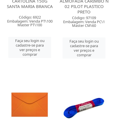
CARTOLINA 150G
ALMOFADA CARIMBO N
SANTA MARIA BRANCA
02 PILOT PLASTICO
PRETO
Código: 6922
Código: 97109
Embalagem: Venda PT\100
Embalagem: Venda PC\1
Master PT\100
Master CM\60
Faça seu login ou
Faça seu login ou
cadastre-se para
cadastre-se para
ver preços e
ver preços e
comprar
comprar