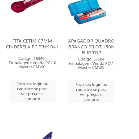
FITA CETIM 07MM
APAGADOR QUADRO
CINDERELA PC PINK 041
BRANCO PILOT 150N
FLIP TOP
Código: 163495
Código: 57604
Embalagem: Venda PC\10
Embalagem: Venda PC\1
Master CM\90
Master CM\25
Faça seu login ou
Faça seu login ou
cadastre-se para
cadastre-se para
ver preços e
ver preços e
comprar
comprar