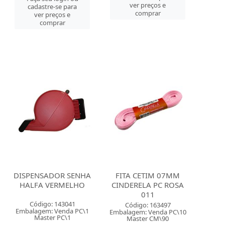
ver preços e
cadastre-se para
comprar
ver preços e
comprar
DISPENSADOR SENHA
FITA CETIM 07MM
HALFA VERMELHO
CINDERELA PC ROSA
011
Código: 143041
Código: 163497
Embalagem: Venda PC\1
Embalagem: Venda PC\10
Master PC\1
Master CM\90