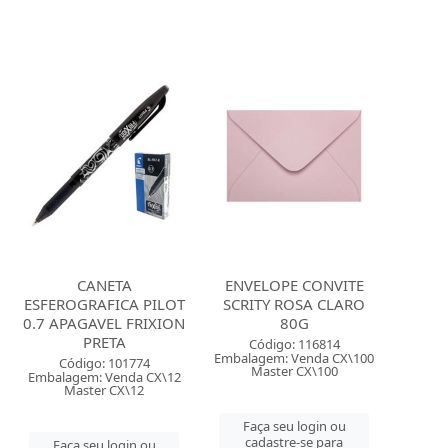
CANETA
ENVELOPE CONVITE
ESFEROGRAFICA PILOT
SCRITY ROSA CLARO
0.7 APAGAVEL FRIXION
80G
PRETA
Código: 116814
Embalagem: Venda CX\100
Código: 101774
Master CX\100
Embalagem: Venda CX\12
Master CX\12
Faça seu login ou
cadastre-se para
Faça seu login ou