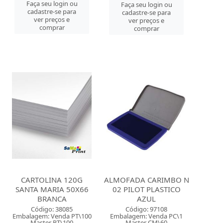
Faça seu login ou
Faça seu login ou
cadastre-se para
cadastre-se para
ver preços e
ver preços e
comprar
comprar
CARTOLINA 120G
ALMOFADA CARIMBO N
SANTA MARIA 50X66
02 PILOT PLASTICO
BRANCA
AZUL
Código: 38085
Código: 97108
Embalagem: Venda PT\100
Embalagem: Venda PC\1
Master PT\100
Master CM\60