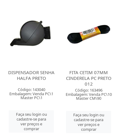
DISPENSADOR SENHA
FITA CETIM 07MM
HALFA PRETO
CINDERELA PC PRETO
012
Código: 143040
Código: 163496
Embalagem: Venda PC\1
Embalagem: Venda PC\10
Master PC\1
Master CM\90
Faça seu login ou
Faça seu login ou
cadastre-se para
cadastre-se para
ver preços e
ver preços e
comprar
comprar