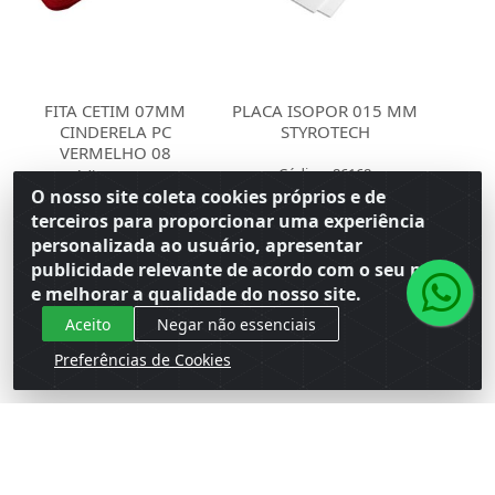
FITA CETIM 07MM
PLACA ISOPOR 015 MM
CINDERELA PC
STYROTECH
VERMELHO 08
Código: 86168
Código: 163499
Embalagem: Venda PT\16
Embalagem: Venda PC\10
O nosso site coleta cookies próprios e de
Master PT\16
Master CM\90
terceiros para proporcionar uma experiência
personalizada ao usuário, apresentar
Faça seu login ou
Faça seu login ou
publicidade relevante de acordo com o seu perfil
cadastre-se para
cadastre-se para
e melhorar a qualidade do nosso site.
ver preços e
ver preços e
comprar
comprar
Aceito
Negar não essenciais
Preferências de Cookies
Cadastre-se para receber nossas ofertas!