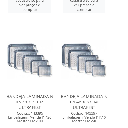
cadastre-se para
cadastre-se para
ver preços e
ver preços e
comprar
comprar
BANDEJA LAMINADA N
BANDEJA LAMINADA N
05 38 X 31CM
06 46 X 37CM
ULTRAFEST
ULTRAFEST
Código: 143396
Código: 143397
Embalagem: Venda PT\20
Embalagem: Venda PT\10
Master CM\100
Master CM\50