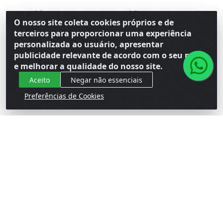
Código: 150405
Código: 150394
Embalagem: Venda CX\10
Embalagem: Venda CX\10
O nosso site coleta cookies próprios e de
Master CX\10
Master CX\10
terceiros para proporcionar uma experiência
personalizada ao usuário, apresentar
Faça seu login ou
Faça seu login ou
publicidade relevante de acordo com o seu perfil
cadastre-se para
cadastre-se para
e melhorar a qualidade do nosso site.
ver preços e
ver preços e
comprar
comprar
Aceito
Negar não essenciais
Preferências de Cookies
Cadastre-se para receber nossas ofertas!