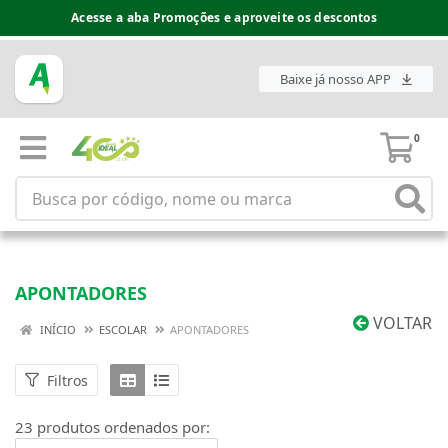
Acesse a aba Promoções e aproveite os descontos
Espaço do Fornecedor disponível no acesso superior
Baixe já nosso APP
0
APONTADORES
VOLTAR
INÍCIO
ESCOLAR
APONTADORES
Filtros
23 produtos ordenados por: