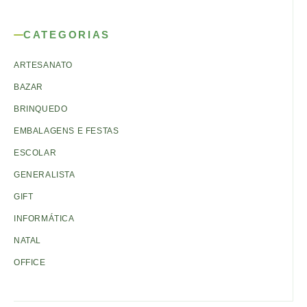
CATEGORIAS
ARTESANATO
BAZAR
BRINQUEDO
EMBALAGENS E FESTAS
ESCOLAR
GENERALISTA
GIFT
INFORMÁTICA
NATAL
OFFICE