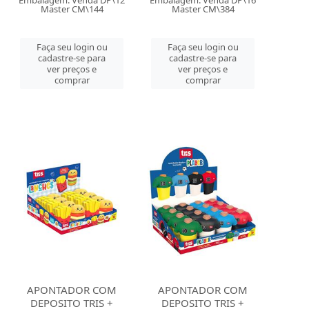
Embalagem: Venda DP\12
Embalagem: Venda DP\16
Master CM\144
Master CM\384
Faça seu login ou
Faça seu login ou
cadastre-se para
cadastre-se para
ver preços e
ver preços e
comprar
comprar
APONTADOR COM
APONTADOR COM
DEPOSITO TRIS +
DEPOSITO TRIS +