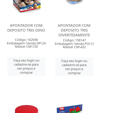
APONTADOR COM
APONTADOR COM
DEPOSITO TRIS DINO
DEPOSITO TRIS
DIVERTIDAMENTE
Código: 162936
Código: 158147
Embalagem: Venda DP\24
Embalagem: Venda PO\12
Master CM\720
Master CM\432
Faça seu login ou
Faça seu login ou
cadastre-se para
cadastre-se para
ver preços e
ver preços e
comprar
comprar