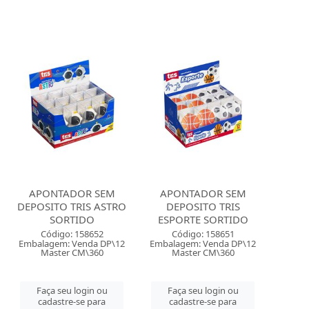
APONTADOR SEM
APONTADOR SEM
DEPOSITO TRIS ASTRO
DEPOSITO TRIS
SORTIDO
ESPORTE SORTIDO
Código: 158652
Código: 158651
Embalagem: Venda DP\12
Embalagem: Venda DP\12
Master CM\360
Master CM\360
Faça seu login ou
Faça seu login ou
cadastre-se para
cadastre-se para