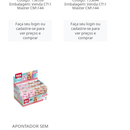
Código: 158539
Código: 155894
Embalagem: Venda CT\1
Embalagem: Venda CT\1
Master CM\144
Master CM\144
Faça seu login ou
Faça seu login ou
cadastre-se para
cadastre-se para
ver preços e
ver preços e
comprar
comprar
APONTADOR SEM