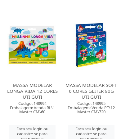
MASSA MODELAR
MASSA MODELAR SOFT
LONGA VIDA 12 CORES
6 CORES GLITER 90G
UTI GUTI
UTI GUTI
Código: 148994
Código: 148995
Embalagem: Venda BL\1
Embalagem: Venda PT\12
Master CM\60
Master CM\720
Faça seu login ou
Faça seu login ou
cadastre-se para
cadastre-se para
ver preços e
ver preços e