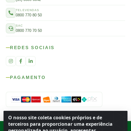
TELEVENDAS
0800 770 80 50
SAC
0800 770 70 50
REDES SOCIAIS
PAGAMENTO
O nosso site coleta cookies próprios e de
terceiros para proporcionar uma experiência
personalizada ao usuário, apresentar
Rod. SP-215, s/n, km 98 — Área Rural
·
Porto Ferreira
/
SP
·
BR
· CEP