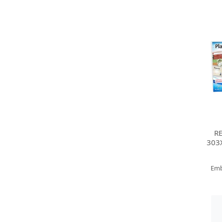
RE
303
Emb