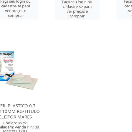
Faça seu login ou
Faça
Faça seu login ou
cadastre-se para
cada
cadastre-se para
ver preços e
ve
ver preços e
comprar
comprar
FIL PLASTICO 0.7
110MM RG/TITULO
ELEITOR MARES
Código: 85751
alagem: Venda PT\100
Master PT\100