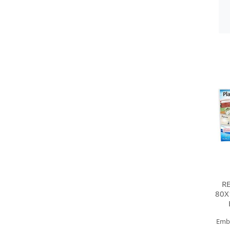
RE
80X
Emb