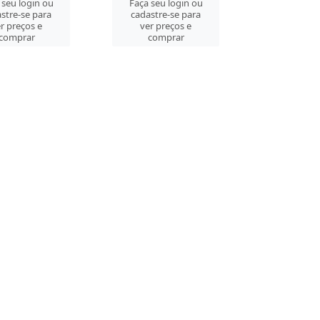
 seu login ou
Faça seu login ou
stre-se para
cadastre-se para
r preços e
ver preços e
comprar
comprar