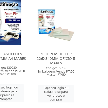
 PLASTICO 0.5
REFIL PLASTICO 0.5
7MM A4 MARES
226X340MM OFICIO II
MARES
igo: 139080
Código: 85756
m: Venda PT\100
Embalagem: Venda PT\50
ter CM\1000
Master PT\50
 seu login ou
Faça seu login ou
stre-se para
cadastre-se para
r preços e
ver preços e
comprar
comprar