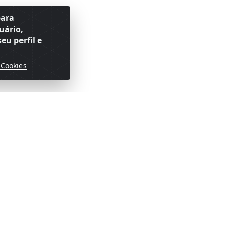
para
uário,
eu perfil e
 Cookies