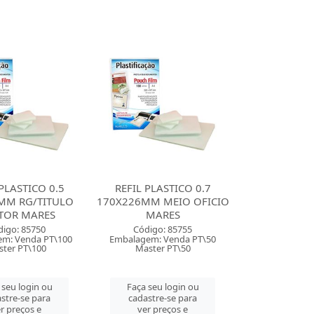
 PLASTICO 0.5
REFIL PLASTICO 0.7
MM RG/TITULO
170X226MM MEIO OFICIO
ITOR MARES
MARES
digo: 85750
Código: 85755
m: Venda PT\100
Embalagem: Venda PT\50
ter PT\100
Master PT\50
 seu login ou
Faça seu login ou
stre-se para
cadastre-se para
r preços e
ver preços e