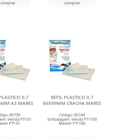
comprar
comprar
 PLASTICO 0.7
REFIL PLASTICO 0.7
6MM A3 MARES
66X99MM CRACHA MARES
digo: 85759
Código: 85749
em: Venda PT\10
Embalagem: Venda PT\100
ster PT\10
Master PT\100