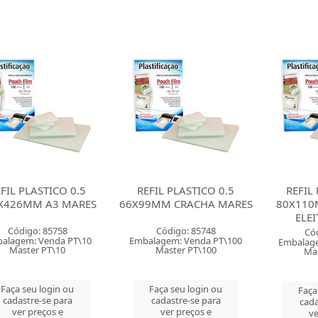
FIL PLASTICO 0.5
REFIL PLASTICO 0.5
REFIL
X426MM A3 MARES
66X99MM CRACHA MARES
80X110
ELE
Código: 85758
Código: 85748
Có
alagem: Venda PT\10
Embalagem: Venda PT\100
Embalage
Master PT\10
Master PT\100
Mas
Faça seu login ou
Faça seu login ou
Faça
cadastre-se para
cadastre-se para
cada
ver preços e
ver preços e
ve