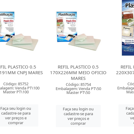
FIL PLASTICO 0.5
REFIL PLASTICO 0.5
REFIL
191MM CNPJ MARES
170X226MM MEIO OFICIO
220X30
MARES
Código: 85752
Cód
Código: 85754
alagem: Venda PT\100
Embalage
Embalagem: Venda PT\50
Master PT\100
Mas
Master PT\50
Faça seu login ou
Faça
Faça seu login ou
cadastre-se para
cada
cadastre-se para
ver preços e
ve
ver preços e
comprar
comprar