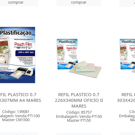
comprar
comprar
FIL PLASTICO 0.7
REFIL PLASTICO 0.7
REFIL
X307MM A4 MARES
226X340MM OFICIO II
303X42
MARES
Código: 139081
Có
Código: 85757
alagem: Venda PT\100
Embalag
Embalagem: Venda PT\50
Master CM\500
Ma
Master PT\50