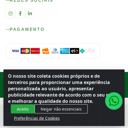
REDES SOCIAIS
PAGAMENTO
O nosso site coleta cookies próprios e de
Rod. SP-215, s/n, km 98 — Área Rural
·
Porto Ferreira
/
SP
·
BR
· CEP
terceiros para proporcionar uma experiência
13.669-899
· CNPJ 56.679.863/0001-91
personalizada ao usuário, apresentar
© 2026 Atacado Ideal
publicidade relevante de acordo com o seu perfil
e melhorar a qualidade do nosso site.
Aceito
Negar não essenciais
Preferências de Cookies