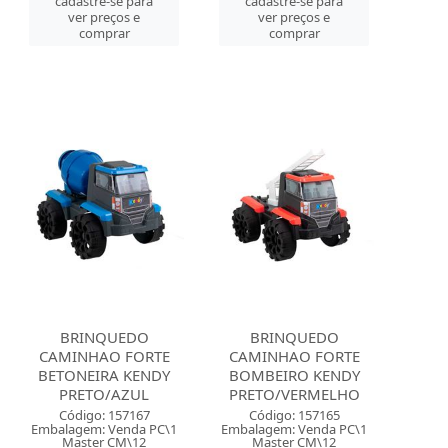
cadastre-se para
cadastre-se para
ver preços e
ver preços e
comprar
comprar
BRINQUEDO
BRINQUEDO
CAMINHAO FORTE
CAMINHAO FORTE
BETONEIRA KENDY
BOMBEIRO KENDY
PRETO/AZUL
PRETO/VERMELHO
Código: 157167
Código: 157165
Embalagem: Venda PC\1
Embalagem: Venda PC\1
Master CM\12
Master CM\12