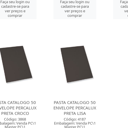
Faça seu login ou
Faça seu login ou
Faça
cadastre-se para
cadastre-se para
cada
ver preços e
ver preços e
ve
comprar
comprar
STA CATALOGO 50
PASTA CATALOGO 50
VELOPE PERCALUX
ENVELOPE PERCALUX
PRETA CROCO
PRETA LISA
Código: 3868
Código: 4187
balagem: Venda PC\1
Embalagem: Venda PC\1
Master PC\1
Master PC\1