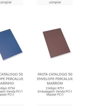
comprar
comprar
 CATALOGO 50
PASTA CATALOGO 50
OPE PERCALUX
ENVELOPE PERCALUX
ARINHO
MARROM
digo: 8754
Código: 8751
em: Venda PC\1
Embalagem: Venda PC\1
ster PC\1
Master PC\1