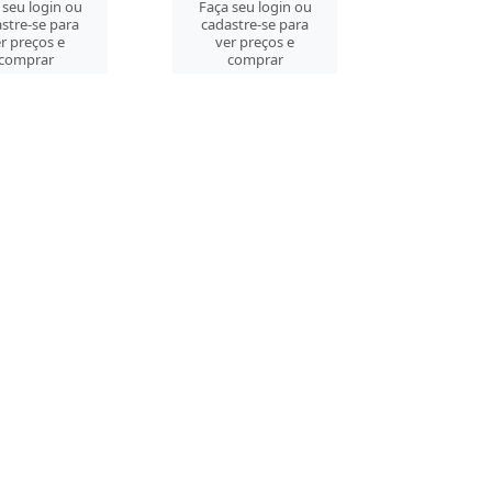
 seu login ou
Faça seu login ou
stre-se para
cadastre-se para
r preços e
ver preços e
comprar
comprar