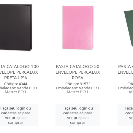
STA CATALOGO 100
PASTA CATALOGO 50
PASTA
VELOPE PERCALUX
ENVELOPE PERCALUX
ENVEL
PRETA LISA
ROSA
Código: 4944
Código: 91572
Có
balagem: Venda PC\1
Embalagem: Venda PC\1
Embalag
Master PC\1
Master PC\1
Ma
Faça seu login ou
Faça seu login ou
Faça
cadastre-se para
cadastre-se para
cada
ver preços e
ver preços e
ve
comprar
comprar