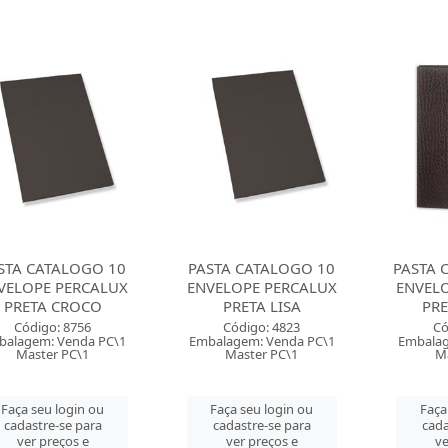
STA CATALOGO 10
PASTA CATALOGO 10
PASTA 
VELOPE PERCALUX
ENVELOPE PERCALUX
ENVEL
PRETA CROCO
PRETA LISA
PR
Código: 8756
Código: 4823
Có
balagem: Venda PC\1
Embalagem: Venda PC\1
Embalag
Master PC\1
Master PC\1
Ma
Faça seu login ou
Faça seu login ou
Faça
cadastre-se para
cadastre-se para
cada
ver preços e
ver preços e
ve