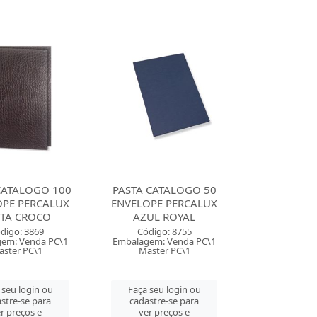
CATALOGO 100
PASTA CATALOGO 50
OPE PERCALUX
ENVELOPE PERCALUX
ETA CROCO
AZUL ROYAL
digo: 3869
Código: 8755
em: Venda PC\1
Embalagem: Venda PC\1
ster PC\1
Master PC\1
 seu login ou
Faça seu login ou
stre-se para
cadastre-se para
r preços e
ver preços e