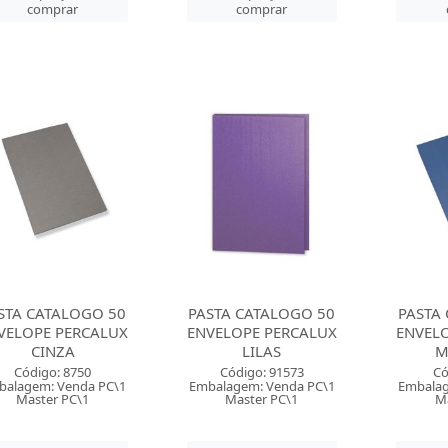
comprar
comprar
STA CATALOGO 50
PASTA CATALOGO 50
PASTA
VELOPE PERCALUX
ENVELOPE PERCALUX
ENVEL
CINZA
LILAS
M
Código: 8750
Código: 91573
Có
balagem: Venda PC\1
Embalagem: Venda PC\1
Embalag
Master PC\1
Master PC\1
Ma