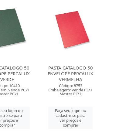
 CATALOGO 50
PASTA CATALOGO 50
OPE PERCALUX
ENVELOPE PERCALUX
VERDE
VERMELHA
digo: 10410
Código: 8753
em: Venda PC\1
Embalagem: Venda PC\1
ster PC\1
Master PC\1
 seu login ou
Faça seu login ou
stre-se para
cadastre-se para
r preços e
ver preços e
comprar
comprar