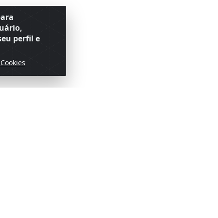
para
uário,
eu perfil e
 Cookies