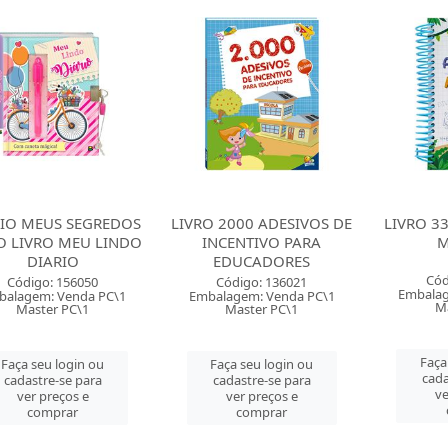
IO MEUS SEGREDOS
LIVRO 2000 ADESIVOS DE
LIVRO 33
 LIVRO MEU LINDO
INCENTIVO PARA
M
DIARIO
EDUCADORES
Cód
Código: 156050
Código: 136021
Embalag
balagem: Venda PC\1
Embalagem: Venda PC\1
Ma
Master PC\1
Master PC\1
Faça
Faça seu login ou
Faça seu login ou
cada
cadastre-se para
cadastre-se para
ve
ver preços e
ver preços e
comprar
comprar