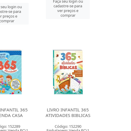
Faça seu login ou
cadastre-se para
 seu login ou
ver preços e
stre-se para
comprar
r preços e
comprar
INFANTIL 365
LIVRO INFANTIL 365
ENDA CASA
ATIVIDADES BIBLICAS
igo: 152289
Código: 152290
em: Venda PC\1
Embalagem: Venda PC\1