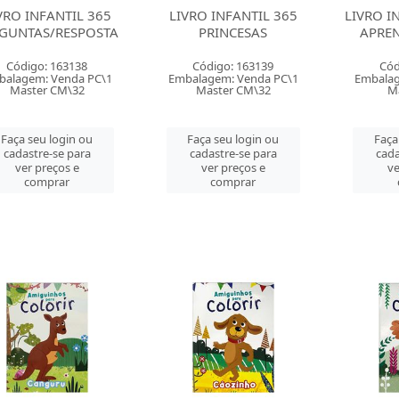
VRO INFANTIL 365
LIVRO INFANTIL 365
LIVRO I
GUNTAS/RESPOSTA
PRINCESAS
APRE
Código: 163138
Código: 163139
Cód
balagem: Venda PC\1
Embalagem: Venda PC\1
Embalag
Master CM\32
Master CM\32
Ma
Faça seu login ou
Faça seu login ou
Faça
cadastre-se para
cadastre-se para
cada
ver preços e
ver preços e
ve
comprar
comprar