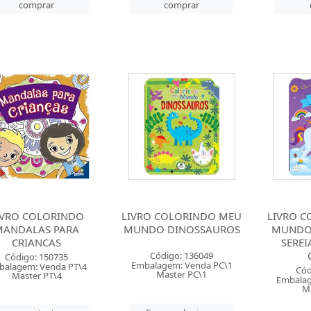
comprar
comprar
IVRO COLORINDO
LIVRO COLORINDO MEU
LIVRO 
MANDALAS PARA
MUNDO DINOSSAUROS
MUNDO 
CRIANCAS
SEREI
Código: 136049
Código: 150735
Embalagem: Venda PC\1
balagem: Venda PT\4
Cód
Master PC\1
Master PT\4
Embalag
Ma