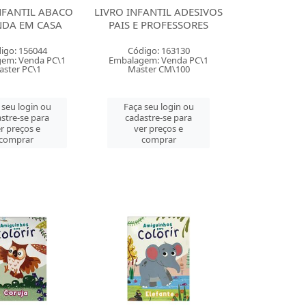
NFANTIL ABACO
LIVRO INFANTIL ADESIVOS
NDA EM CASA
PAIS E PROFESSORES
igo: 156044
Código: 163130
em: Venda PC\1
Embalagem: Venda PC\1
ster PC\1
Master CM\100
 seu login ou
Faça seu login ou
stre-se para
cadastre-se para
r preços e
ver preços e
comprar
comprar