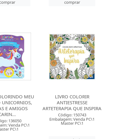
comprar
comprar
COLORINDO MEU
LIVRO COLORIR
UNICORNIOS,
ANTIESTRESSE
AS E AMIGOS
ARTETERAPIA QUE INSPIRA
CARIN...
Código: 150743
Embalagem: Venda PC\1
igo: 136050
Master PC\1
em: Venda PC\1
ster PC\1