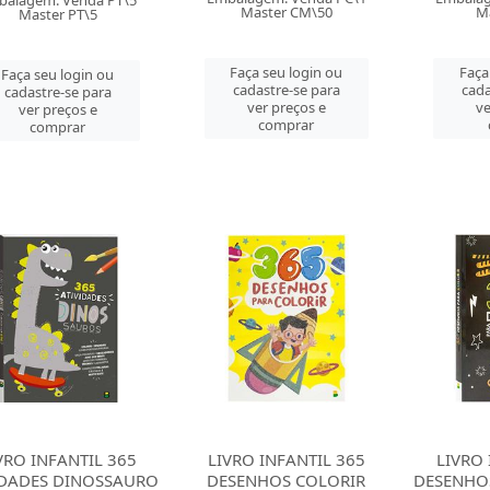
balagem: Venda PT\5
Master CM\50
Ma
Master PT\5
Faça seu login ou
Faça
Faça seu login ou
cadastre-se para
cada
cadastre-se para
ver preços e
ve
ver preços e
comprar
comprar
VRO INFANTIL 365
LIVRO INFANTIL 365
LIVRO 
IDADES DINOSSAURO
DESENHOS COLORIR
DESENHO