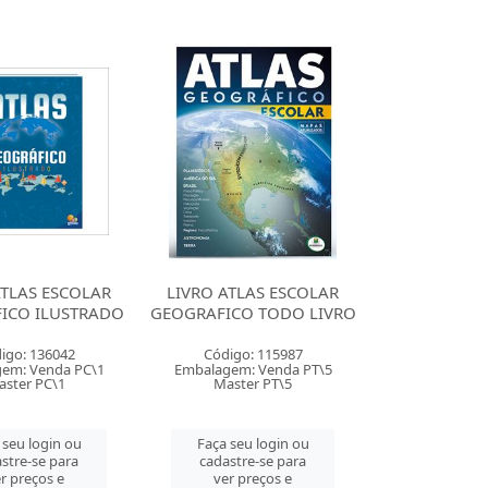
ATLAS ESCOLAR
LIVRO ATLAS ESCOLAR
ICO ILUSTRADO
GEOGRAFICO TODO LIVRO
igo: 136042
Código: 115987
em: Venda PC\1
Embalagem: Venda PT\5
ster PC\1
Master PT\5
 seu login ou
Faça seu login ou
stre-se para
cadastre-se para
r preços e
ver preços e