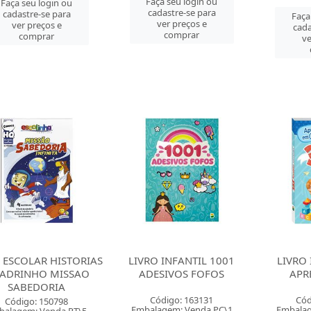
Faça seu login ou
Faça seu login ou
cadastre-se para
cadastre-se para
Faça
ver preços e
ver preços e
cada
comprar
comprar
ve
 ESCOLAR HISTORIAS
LIVRO INFANTIL 1001
LIVRO 
ADRINHO MISSAO
ADESIVOS FOFOS
APR
SABEDORIA
Código: 163131
Cód
Código: 150798
Embalagem: Venda PC\1
Embalag