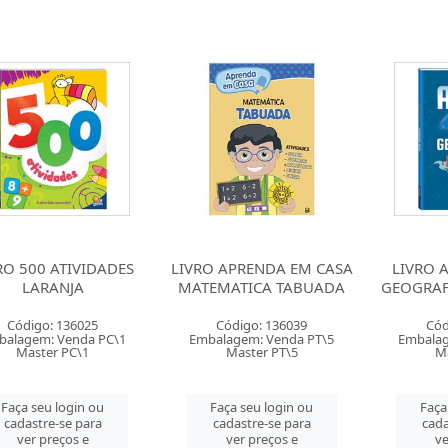
RO 500 ATIVIDADES
LIVRO APRENDA EM CASA
LIVRO 
LARANJA
MATEMATICA TABUADA
GEOGRAF
Código: 136025
Código: 136039
Cód
balagem: Venda PC\1
Embalagem: Venda PT\5
Embalag
Master PC\1
Master PT\5
Ma
Faça seu login ou
Faça seu login ou
Faça
cadastre-se para
cadastre-se para
cada
ver preços e
ver preços e
ve