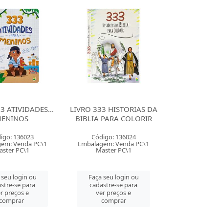
3 ATIVIDADES...
LIVRO 333 HISTORIAS DA
ENINOS
BIBLIA PARA COLORIR
igo: 136023
Código: 136024
em: Venda PC\1
Embalagem: Venda PC\1
ster PC\1
Master PC\1
 seu login ou
Faça seu login ou
stre-se para
cadastre-se para
r preços e
ver preços e
comprar
comprar