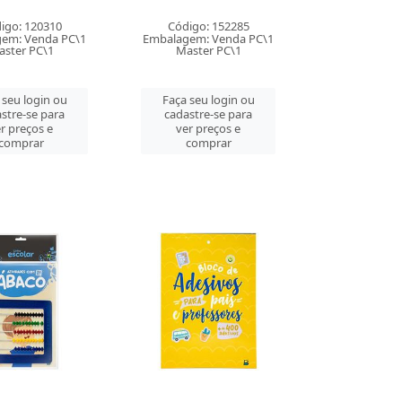
igo: 120310
Código: 152285
em: Venda PC\1
Embalagem: Venda PC\1
ster PC\1
Master PC\1
 seu login ou
Faça seu login ou
stre-se para
cadastre-se para
r preços e
ver preços e
comprar
comprar