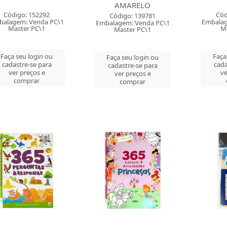
AMARELO
Código: 152292
Cód
Código: 139781
balagem: Venda PC\1
Embalag
Embalagem: Venda PC\1
Master PC\1
Ma
Master PC\1
Faça seu login ou
Faça
Faça seu login ou
cadastre-se para
cada
cadastre-se para
ver preços e
ve
ver preços e
comprar
comprar