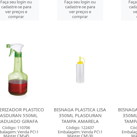
Faça seu login ou
Faça seu login ou
Faça
cadastre-se para
cadastre-se para
cada
ver preços e
ver preços e
ve
comprar
comprar
ERIZADOR PLASTICO
BISNAGA PLASTICA LISA
BISNAGA
LASDURAN 550ML
350ML PLASDURAN
350ML
RADUADO GIRAFA
TAMPA AMARELA
TAMP
Código: 110706
Código: 122437
Cód
balagem: Venda PC\1
Embalagem: Venda PC\1
Embalag
Master CM\45
Master CM\30
Ma