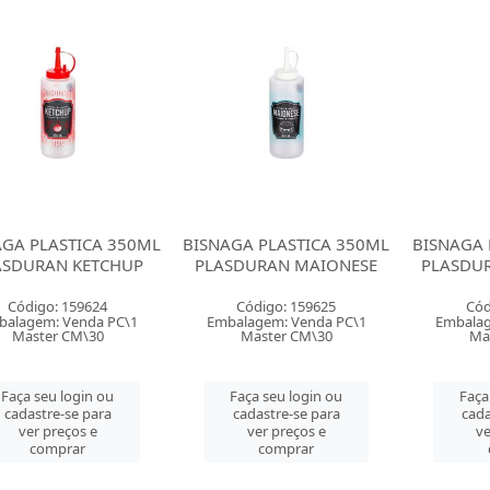
AGA PLASTICA 350ML
BISNAGA PLASTICA 350ML
BISNAGA 
ASDURAN KETCHUP
PLASDURAN MAIONESE
PLASDU
Código: 159624
Código: 159625
Cód
balagem: Venda PC\1
Embalagem: Venda PC\1
Embalag
Master CM\30
Master CM\30
Ma
Faça seu login ou
Faça seu login ou
Faça
cadastre-se para
cadastre-se para
cada
ver preços e
ver preços e
ve
comprar
comprar