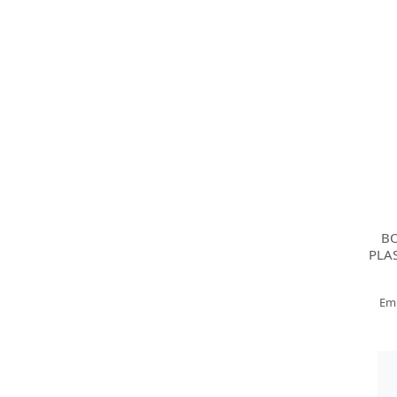
BO
PLA
Em