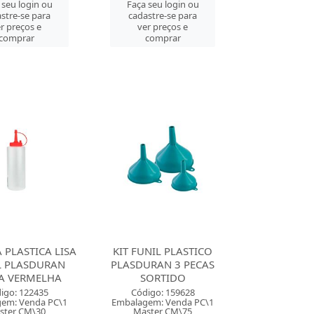
 seu login ou
Faça seu login ou
stre-se para
cadastre-se para
r preços e
ver preços e
comprar
comprar
 PLASTICA LISA
KIT FUNIL PLASTICO
 PLASDURAN
PLASDURAN 3 PECAS
A VERMELHA
SORTIDO
igo: 122435
Código: 159628
em: Venda PC\1
Embalagem: Venda PC\1
ster CM\30
Master CM\75