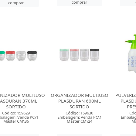
comprar
comprar
NIZADOR MULTIUSO
ORGANIZADOR MULTIUSO
PULVERI
LASDURAN 370ML
PLASDURAN 600ML
PLASD
SORTIDO
SORTIDO
PRE
Código: 159629
Código: 159630
Cód
balagem: Venda PC\1
Embalagem: Venda PC\1
Embalag
Master CM\36
Master CM\24
Ma