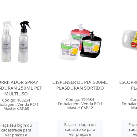
RRIFADOR SPRAY
DISPENSER DE PIA 500ML
ESCORR
SDURAN 250ML PET
PLASDURAN SORTIDO
PL
MULTIUSO
Código: 159634
Cód
Código: 163254
Embalagem: Venda PC\1
Embalag
balagem: Venda PC\1
Master CM\12
Ma
Master CM\60
Faça seu login ou
Faça
Faça seu login ou
cadastre-se para
cada
cadastre-se para
ver preços e
ve
ver preços e