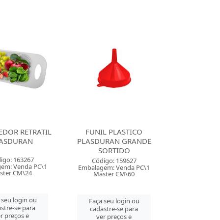
EDOR RETRATIL
FUNIL PLASTICO
ASDURAN
PLASDURAN GRANDE
SORTIDO
igo: 163267
Código: 159627
em: Venda PC\1
Embalagem: Venda PC\1
ster CM\24
Master CM\60
 seu login ou
Faça seu login ou
stre-se para
cadastre-se para
r preços e
ver preços e