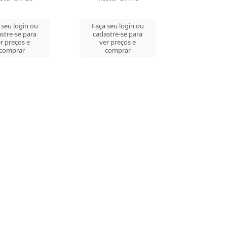
 seu login ou
Faça seu login ou
stre-se para
cadastre-se para
r preços e
ver preços e
comprar
comprar