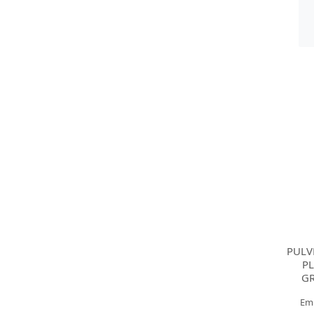
PULV
P
G
Em