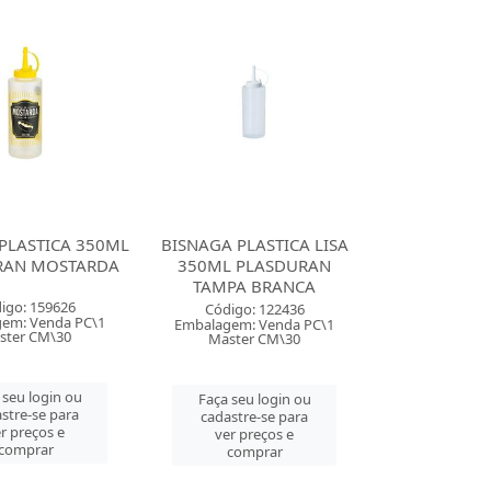
PLASTICA 350ML
BISNAGA PLASTICA LISA
RAN MOSTARDA
350ML PLASDURAN
TAMPA BRANCA
igo: 159626
Código: 122436
em: Venda PC\1
Embalagem: Venda PC\1
ster CM\30
Master CM\30
 seu login ou
Faça seu login ou
stre-se para
cadastre-se para
r preços e
ver preços e
comprar
comprar