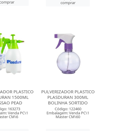
comprar
comprar
ZADOR PLASTICO
PULVERIZADOR PLASTICO
URAN 1500ML
PLASDURAN 300ML
SSAO PEAD
BOLINHA SORTIDO
igo: 163273
Código: 122460
em: Venda PC\1
Embalagem: Venda PC\1
ster CM\6
Master CM\60