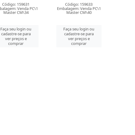
Código: 159631
Código: 159633
balagem: Venda PC\1
Embalagem: Venda PC\1
Master CM\34
Master CM\40
Faça seu login ou
Faça seu login ou
cadastre-se para
cadastre-se para
ver preços e
ver preços e
comprar
comprar