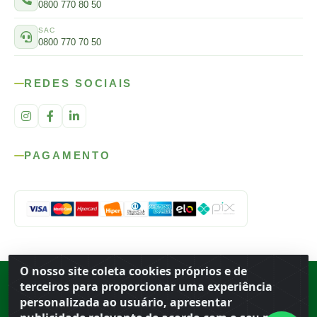
0800 770 80 50
SAC
0800 770 70 50
REDES SOCIAIS
PAGAMENTO
O nosso site coleta cookies próprios e de
Rod. SP-215, s/n, km 98 — Área Rural
·
Porto Ferreira
/
SP
·
BR
· CEP
terceiros para proporcionar uma experiência
13.669-899
· CNPJ 56.679.863/0001-91
personalizada ao usuário, apresentar
© 2026 Atacado Ideal