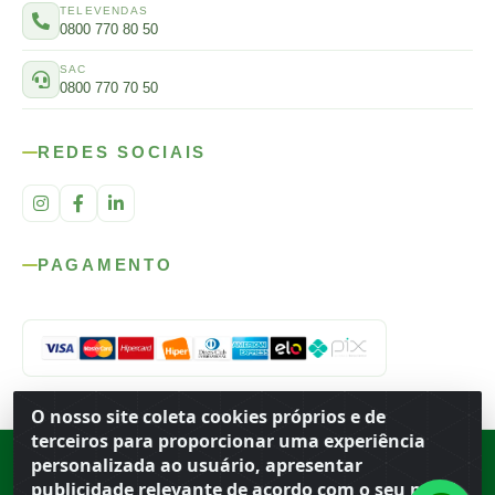
TELEVENDAS
0800 770 80 50
SAC
0800 770 70 50
REDES SOCIAIS
PAGAMENTO
O nosso site coleta cookies próprios e de
terceiros para proporcionar uma experiência
personalizada ao usuário, apresentar
Rod. SP-215, s/n, km 98 — Área Rural
·
Porto Ferreira
/
SP
·
BR
· CEP
13.669-899
· CNPJ 56.679.863/0001-91
publicidade relevante de acordo com o seu perfil