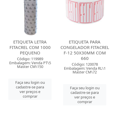
ETIQUETA LETRA
ETIQUETA PARA
FITACREL COM 1000
CONGELADOR FITACREL
PEQUENO
F-12 50X30MM COM
660
Código: 119989
Embalagem: Venda PT\5
Código: 120078
Master CM\150
Embalagem: Venda RL\1
Master CM\72
Faça seu login ou
cadastre-se para
Faça seu login ou
ver preços e
cadastre-se para
comprar
ver preços e
comprar