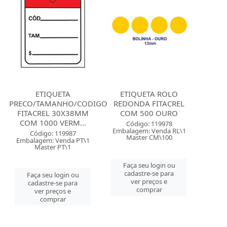
ETIQUETA
ETIQUETA ROLO
PRECO/TAMANHO/CODIGO
REDONDA FITACREL
FITACREL 30X38MM
COM 500 OURO
COM 1000 VERM...
Código: 119978
Embalagem: Venda RL\1
Código: 119987
Master CM\100
Embalagem: Venda PT\1
Master PT\1
Faça seu login ou
cadastre-se para
Faça seu login ou
ver preços e
cadastre-se para
comprar
ver preços e
comprar