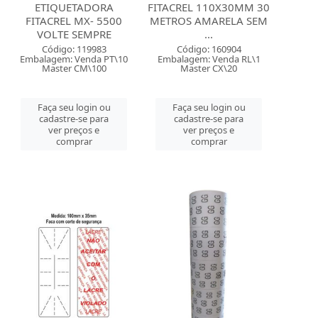
ETIQUETADORA
FITACREL 110X30MM 30
FITACREL MX- 5500
METROS AMARELA SEM
VOLTE SEMPRE
...
Código: 119983
Código: 160904
Embalagem: Venda PT\10
Embalagem: Venda RL\1
Master CM\100
Master CX\20
Faça seu login ou
Faça seu login ou
cadastre-se para
cadastre-se para
ver preços e
ver preços e
comprar
comprar