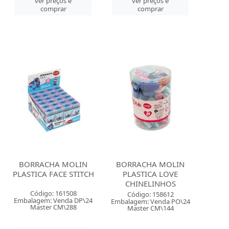
ver preços e
ver preços e
comprar
comprar
BORRACHA MOLIN
BORRACHA MOLIN
PLASTICA FACE STITCH
PLASTICA LOVE
CHINELINHOS
Código: 161508
Código: 158612
Embalagem: Venda DP\24
Embalagem: Venda PO\24
Master CM\288
Master CM\144