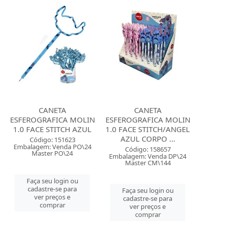
CANETA
CANETA
ESFEROGRAFICA MOLIN
ESFEROGRAFICA MOLIN
1.0 FACE STITCH AZUL
1.0 FACE STITCH/ANGEL
AZUL CORPO ...
Código: 151623
Embalagem: Venda PO\24
Código: 158657
Master PO\24
Embalagem: Venda DP\24
Master CM\144
Faça seu login ou
cadastre-se para
Faça seu login ou
ver preços e
cadastre-se para
comprar
ver preços e
comprar