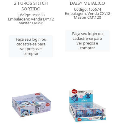
2 FUROS STITCH
DAISY METALICO
SORTIDO
Código: 155674
Embalagem: Venda CX\12
Código: 158633
Master CM\120
Embalagem: Venda DP\12
Master CM\96
Faça seu login ou
cadastre-se para
Faça seu login ou
ver preços e
cadastre-se para
comprar
ver preços e
comprar