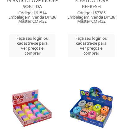
PLASTICA LOVE PICOLE
PLASTICA LOVE
SORTIDA
REFRESH
Código: 161514
Código: 157385
Embalagem: Venda DP\36
Embalagem: Venda DP\36
Master CM\432
Master CM\432
Faça seu login ou
Faça seu login ou
cadastre-se para
cadastre-se para
ver preços e
ver preços e
comprar
comprar