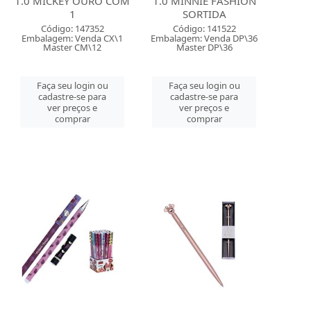
1.0 MICKEY OURO COM
1.0 MINNIE FASHION
1
SORTIDA
Código: 147352
Código: 141522
Embalagem: Venda CX\1
Embalagem: Venda DP\36
Master CM\12
Master DP\36
Faça seu login ou
Faça seu login ou
cadastre-se para
cadastre-se para
ver preços e
ver preços e
comprar
comprar