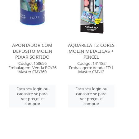
APONTADOR COM
AQUARELA 12 CORES
DEPOSITO MOLIN
MOLIN METALICAS +
PIXAR SORTIDO
PINCEL
Código: 158656
Código: 141182
Embalagem: Venda PO\36
Embalagem: Venda ET\1
Master CM\360
Master CM\12
Faça seu login ou
Faça seu login ou
cadastre-se para
cadastre-se para
ver preços e
ver preços e
comprar
comprar