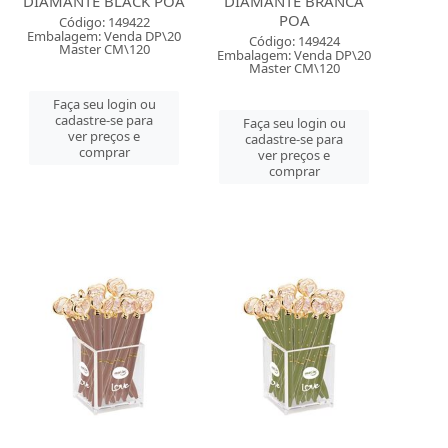
DIAMANTE BLACK POA
DIAMANTE BRANCA
POA
Código: 149422
Embalagem: Venda DP\20
Código: 149424
Master CM\120
Embalagem: Venda DP\20
Master CM\120
Faça seu login ou
cadastre-se para
Faça seu login ou
ver preços e
cadastre-se para
comprar
ver preços e
comprar