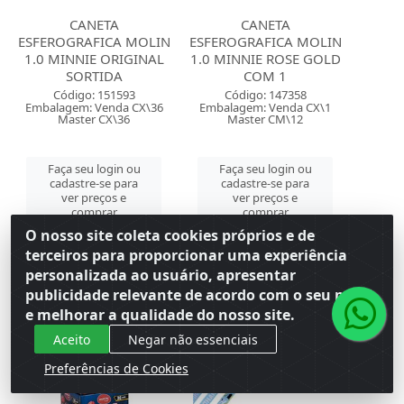
CANETA
CANETA
ESFEROGRAFICA MOLIN
ESFEROGRAFICA MOLIN
1.0 MINNIE ORIGINAL
1.0 MINNIE ROSE GOLD
SORTIDA
COM 1
Código: 151593
Código: 147358
Embalagem: Venda CX\36
Embalagem: Venda CX\1
Master CX\36
Master CM\12
Faça seu login ou
Faça seu login ou
cadastre-se para
cadastre-se para
ver preços e
ver preços e
comprar
comprar
O nosso site coleta cookies próprios e de
terceiros para proporcionar uma experiência
personalizada ao usuário, apresentar
publicidade relevante de acordo com o seu perfil
e melhorar a qualidade do nosso site.
Aceito
Negar não essenciais
Preferências de Cookies